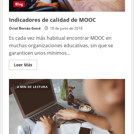
Blog
Indicadores de calidad de MOOC
Oriol Borrás-Gené
18 de junio de 2018
Es cada vez más habitual encontrar MOOC en
muchas organizaciones educativas, sin que se
garanticen unos mínimos...
Leer
Leer Más
más
acerca
de
Indicadores
de
4 MIN DE LECTURA
calidad
de
MOOC