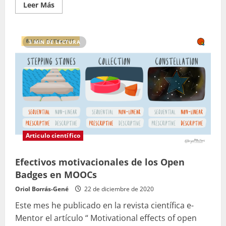
Leer
Leer Más
más
acerca
de
Las
Insignias
3 MIN DE LECTURA
Digitales
en
Educación
Articulo científico
Efectivos motivacionales de los Open
Badges en MOOCs
Oriol Borrás-Gené
22 de diciembre de 2020
Este mes he publicado en la revista científica e-
Mentor el artículo “ Motivational effects of open