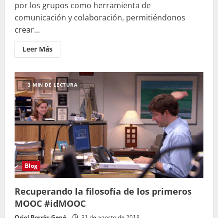
por los grupos como herramienta de
comunicación y colaboración, permitiéndonos
crear...
Leer
Leer Más
más
acerca
de
La
netiqueta
3 MIN DE LECTURA
en
los
grupos
de
Facebook
Blog
Recuperando la filosofía de los primeros
MOOC #idMOOC
Oriol Borrás-Gené
31 de agosto de 2018