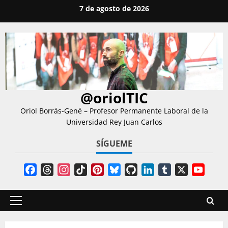
Saltar
7 de agosto de 2026
al
contenido
@oriolTIC
Oriol Borrás-Gené – Profesor Permanente Laboral de la
Universidad Rey Juan Carlos
SÍGUEME
Facebook
Threads
Instagram
TikTok
Pinterest
Bluesky
GitHub
LinkedIn
Tumblr
X
YouT
Chann
Menú
principal