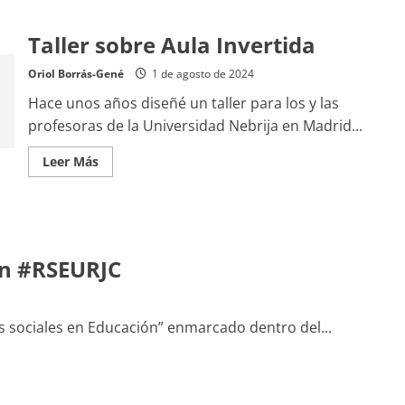
Taller sobre Aula Invertida
Oriol Borrás-Gené
1 de agosto de 2024
Hace unos años diseñé un taller para los y las
profesoras de la Universidad Nebrija en Madrid...
Leer
Leer Más
más
acerca
de
Taller
sobre
Aula
Invertida
ón #RSEURJC
es sociales en Educación” enmarcado dentro del...