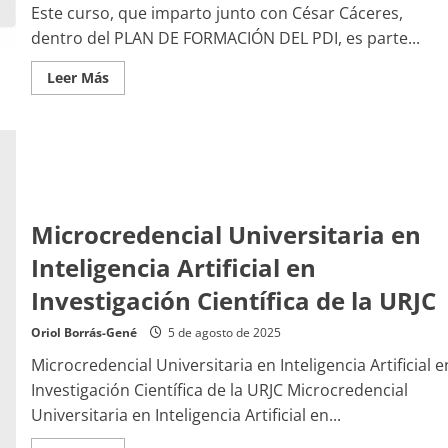
Este curso, que imparto junto con César Cáceres,
dentro del PLAN DE FORMACIÓN DEL PDI, es parte...
Leer
Leer Más
más
acerca
de
Creación
y
publicación
de
vídeo
como
recurso
Microcredencial Universitaria en
docente
Inteligencia Artificial en
Investigación Científica de la URJC
Oriol Borrás-Gené
5 de agosto de 2025
Microcredencial Universitaria en Inteligencia Artificial e
Investigación Científica de la URJC Microcredencial
Universitaria en Inteligencia Artificial en...