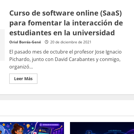
Curso de software online (SaaS)
para fomentar la interacción de
estudiantes en la universidad
Oriol Borrás-Gené
20 de diciembre de 2021
El pasado mes de octubre el profesor Jose Ignacio
Pichardo, junto con David Carabantes y conmigo,
organizó...
Leer
Leer Más
más
acerca
de
Curso
de
software
online
(SaaS)
para
fomentar
la
interacción
de