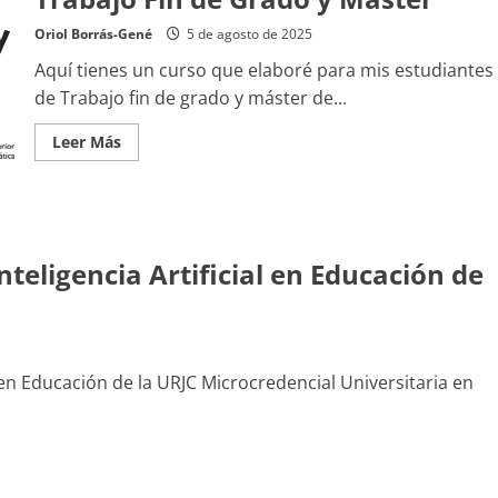
de
Aprendizaje
Oriol Borrás-Gené
5 de agosto de 2025
Aquí tienes un curso que elaboré para mis estudiantes
de Trabajo fin de grado y máster de...
Leer
Leer Más
más
acerca
de
Consejos
para
la
elaboración
de
nteligencia Artificial en Educación de
un
Trabajo
Fin
de
Grado
y
Máster
l en Educación de la URJC Microcredencial Universitaria en