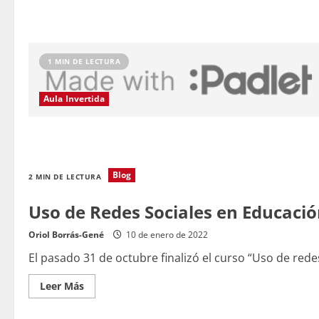
de
Microcredencial
Universitaria
en
Inteligencia
Artificial
en
1 MIN DE LECTURA
Educación
de
la
Aula Invertida
URJC
Blog
2 MIN DE LECTURA
Uso de Redes Sociales en Educaci
Oriol Borrás-Gené
10 de enero de 2022
El pasado 31 de octubre finalizó el curso “Uso de red
Leer
Leer Más
más
acerca
de