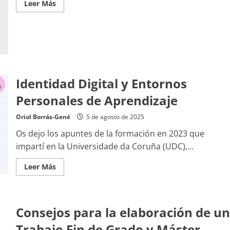
Leer
Leer Más
más
acerca
de
Microcredencial
Universitaria
en
Inteligencia
Artificial
en
Investigación
Identidad Digital y Entornos
Científica
de
la
Personales de Aprendizaje
URJC
Oriol Borrás-Gené
5 de agosto de 2025
Os dejo los apuntes de la formación en 2023 que
impartí en la Universidade da Coruña (UDC),...
Leer
Leer Más
más
acerca
de
Identidad
Digital
Consejos para la elaboración de un
y
Entornos
Personales
Trabajo Fin de Grado y Máster