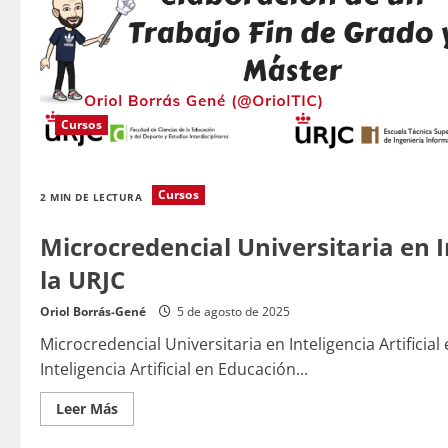
Cursos
Cursos
2 MIN DE LECTURA
Microcredencial Universitaria en I
la URJC
Oriol Borrás-Gené
5 de agosto de 2025
Microcredencial Universitaria en Inteligencia Artificia
Inteligencia Artificial en Educación...
Leer
Leer Más
más
acerca