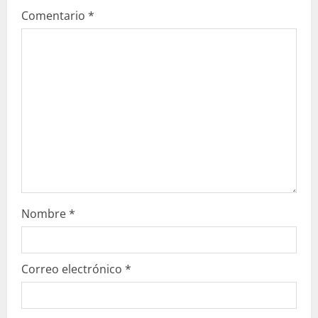
y
Comentario
*
e
n
d
o
Nombre
*
Correo electrónico
*