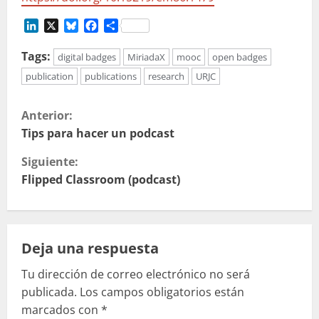
LinkedIn
X
Bluesky
Facebook
Compartir
Tags:
digital badges
MiriadaX
mooc
open badges
publication
publications
research
URJC
S
Anterior:
i
Tips para hacer un podcast
Siguiente:
g
Flipped Classroom (podcast)
u
e
Deja una respuesta
l
Tu dirección de correo electrónico no será
e
publicada.
Los campos obligatorios están
marcados con
*