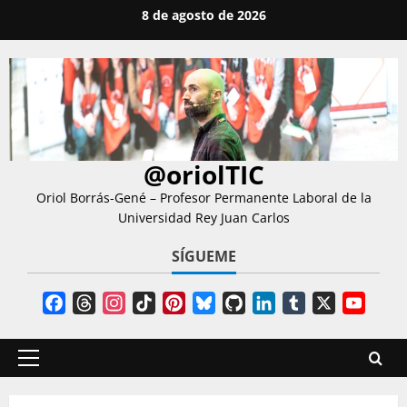
Saltar
8 de agosto de 2026
al
contenido
@oriolTIC
Oriol Borrás-Gené – Profesor Permanente Laboral de la
Universidad Rey Juan Carlos
SÍGUEME
Facebook
Threads
Instagram
TikTok
Pinterest
Bluesky
GitHub
LinkedIn
Tumblr
X
YouT
Chann
Menú
principal