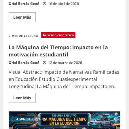
igual
Oriol Borrás-Gené
16 de abril de 2026
Leer
Leer Más
más
acerca
de
Gamificards
Articulo científico
2 MIN DE LECTURA
La Máquina del Tiempo: impacto en la
motivación estudiantil
Oriol Borrás-Gené
12 de marzo de 2026
Visual Abstract: Impacto de Narrativas Ramificadas
en Educación Estudio Cuasiexperimental
Longitudinal La Máquina del Tiempo: Impacto en...
Leer
Leer Más
más
acerca
de
La
Máquina
4 MIN DE LECTURA
del
Tiempo: