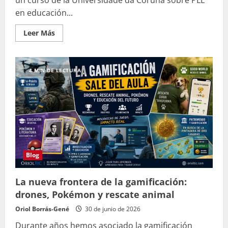
un curso de la Universidade da Coruña sobre PLE
en educación...
Leer
Leer Más
más
acerca
de
La
nueva
4 MIN DE LECTURA
capa
de
la
IA
en
los
PLE:
¿Hacia
un
aprendizaje
agéntico?
Blog
La nueva frontera de la gamificación:
drones, Pokémon y rescate animal
Oriol Borrás-Gené
30 de junio de 2026
Durante años hemos asociado la gamificación