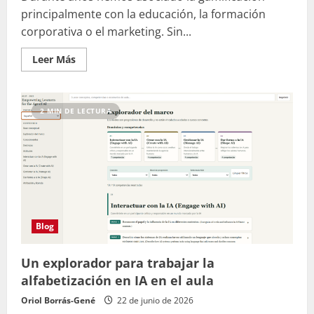
principalmente con la educación, la formación
corporativa o el marketing. Sin...
Leer
Leer Más
más
acerca
de
La
nueva
2 MIN DE LECTURA
frontera
de
la
gamificación:
drones,
Pokémon
y
rescate
animal
Blog
Un explorador para trabajar la
alfabetización en IA en el aula
Oriol Borrás-Gené
22 de junio de 2026