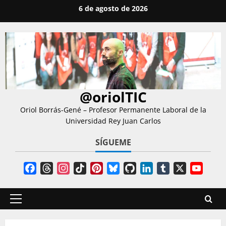
Saltar
6 de agosto de 2026
al
contenido
@oriolTIC
Oriol Borrás-Gené – Profesor Permanente Laboral de la
Universidad Rey Juan Carlos
SÍGUEME
Facebook
Threads
Instagram
TikTok
Pinterest
Bluesky
GitHub
LinkedIn
Tumblr
X
YouT
Chann
Menú
principal