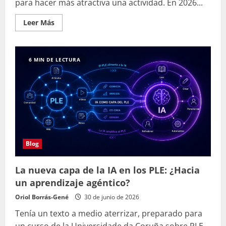
para hacer más atractiva una actividad. En 2026...
Leer
Leer Más
más
acerca
de
Gamificación,
IA
6 MIN DE LECTURA
y
retención:
lo
que
revelan
PrevenPoints,
iGaming
y
más
de
escape
rooms
Blog
educativos
La nueva capa de la IA en los PLE: ¿Hacia
un aprendizaje agéntico?
Oriol Borrás-Gené
30 de junio de 2026
Tenía un texto a medio aterrizar, preparado para