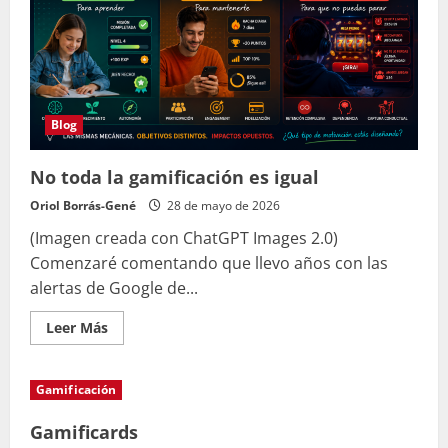
docente
(PDF)
e
intégrala
en
Aula
Virtual
(Prompt
incluido)
Blog
No toda la gamificación es igual
Oriol Borrás-Gené
28 de mayo de 2026
(Imagen creada con ChatGPT Images 2.0)
Comenzaré comentando que llevo años con las
alertas de Google de...
Leer
Leer Más
más
acerca
de
No
Gamificación
toda
la
gamificación
Gamificards
es