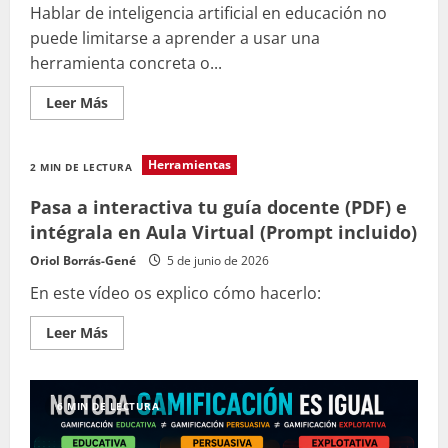
Hablar de inteligencia artificial en educación no
puede limitarse a aprender a usar una
herramienta concreta o...
Leer
Leer Más
más
acerca
de
Un
Herramientas
2 MIN DE LECTURA
explorador
para
trabajar
Pasa a interactiva tu guía docente (PDF) e
la
alfabetización
intégrala en Aula Virtual (Prompt incluido)
en
IA
Oriol Borrás-Gené
5 de junio de 2026
en
el
En este vídeo os explico cómo hacerlo:
aula
Leer
Leer Más
más
acerca
de
Pasa
a
6 MIN DE LECTURA
interactiva
tu
guía