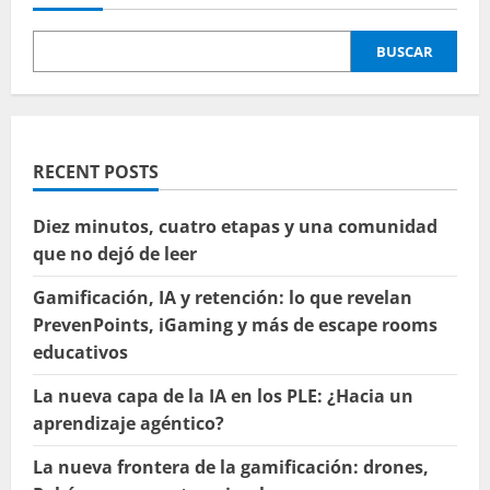
entradas
Narrative
Serious
Game
BUSCAR
on
Student
Motivation
and
Persistence
RECENT POSTS
Diez minutos, cuatro etapas y una comunidad
que no dejó de leer
Gamificación, IA y retención: lo que revelan
PrevenPoints, iGaming y más de escape rooms
educativos
La nueva capa de la IA en los PLE: ¿Hacia un
aprendizaje agéntico?
La nueva frontera de la gamificación: drones,