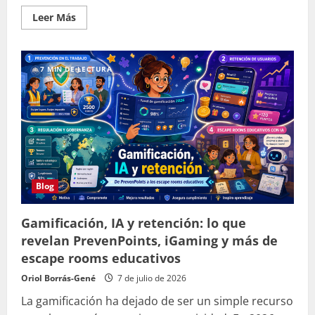
Leer
Leer Más
más
acerca
de
Diez
minutos,
7 MIN DE LECTURA
cuatro
etapas
y
una
comunidad
que
no
dejó
de
leer
Blog
Gamificación, IA y retención: lo que
revelan PrevenPoints, iGaming y más de
escape rooms educativos
Oriol Borrás-Gené
7 de julio de 2026
La gamificación ha dejado de ser un simple recurso