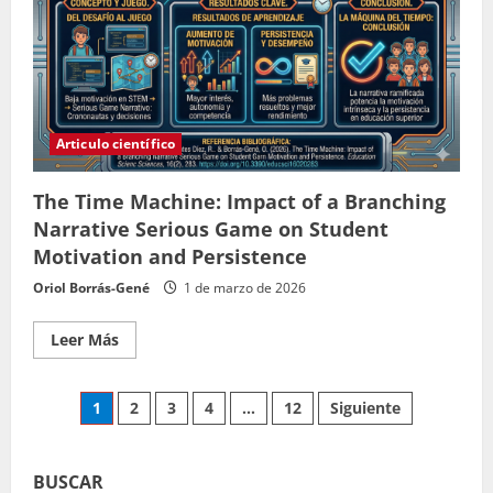
impacto
en
la
motivación
estudiantil
Articulo científico
The Time Machine: Impact of a Branching
Narrative Serious Game on Student
Motivation and Persistence
Oriol Borrás-Gené
1 de marzo de 2026
Leer
Leer Más
más
acerca
de
The
Paginación
1
2
3
4
…
12
Siguiente
Time
Machine:
Impact
de
of
a
BUSCAR
Branching