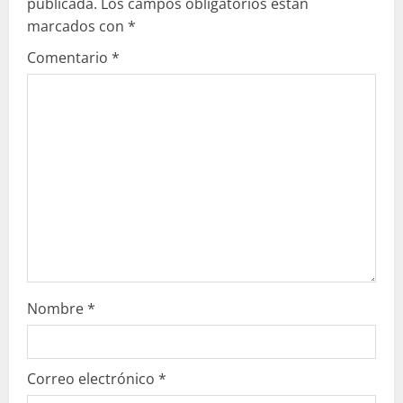
publicada.
Los campos obligatorios están
e
marcados con
*
Comentario
*
n
d
o
Nombre
*
Correo electrónico
*