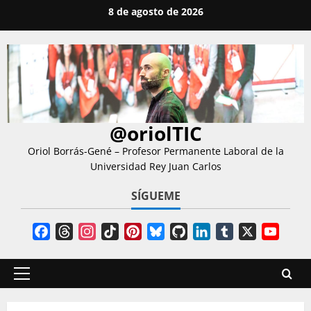
Saltar
8 de agosto de 2026
al
contenido
@oriolTIC
Oriol Borrás-Gené – Profesor Permanente Laboral de la
Universidad Rey Juan Carlos
SÍGUEME
Facebook
Threads
Instagram
TikTok
Pinterest
Bluesky
GitHub
LinkedIn
Tumblr
X
YouT
Chann
Menú
principal