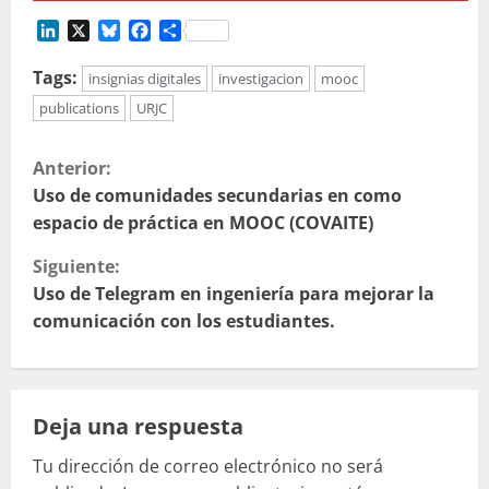
LinkedIn
X
Bluesky
Facebook
Compartir
Tags:
insignias digitales
investigacion
mooc
publications
URJC
S
Anterior:
i
Uso de comunidades secundarias en como
espacio de práctica en MOOC (COVAITE)
g
Siguiente:
u
Uso de Telegram en ingeniería para mejorar la
comunicación con los estudiantes.
e
l
Deja una respuesta
e
Tu dirección de correo electrónico no será
y