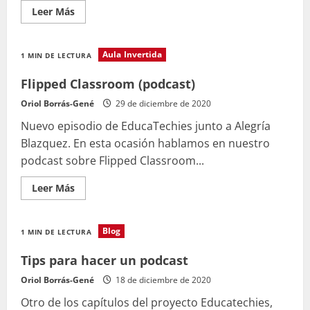
Leer
Leer Más
más
acerca
de
Realidad
Aula Invertida
1 MIN DE LECTURA
Aumentada
en
educación
Flipped Classroom (podcast)
(podcast)
Oriol Borrás-Gené
29 de diciembre de 2020
Nuevo episodio de EducaTechies junto a Alegría
Blazquez. En esta ocasión hablamos en nuestro
podcast sobre Flipped Classroom...
Leer
Leer Más
más
acerca
de
Flipped
Blog
1 MIN DE LECTURA
Classroom
(podcast)
Tips para hacer un podcast
Oriol Borrás-Gené
18 de diciembre de 2020
Otro de los capítulos del proyecto Educatechies,