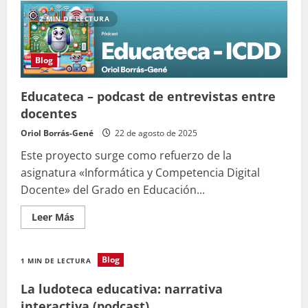
Entrevista
sobre
2 MIN DE LECTURA
«Tecnologías
de
innovación
educativa»
Blog
Educateca – podcast de entrevistas entre
docentes
Oriol Borrás-Gené
22 de agosto de 2025
Este proyecto surge como refuerzo de la
asignatura «Informática y Competencia Digital
Docente» del Grado en Educación...
Leer
Leer Más
más
acerca
de
Educateca
Blog
1 MIN DE LECTURA
–
podcast
de
La ludoteca educativa: narrativa
entrevistas
entre
interactiva (podcast)