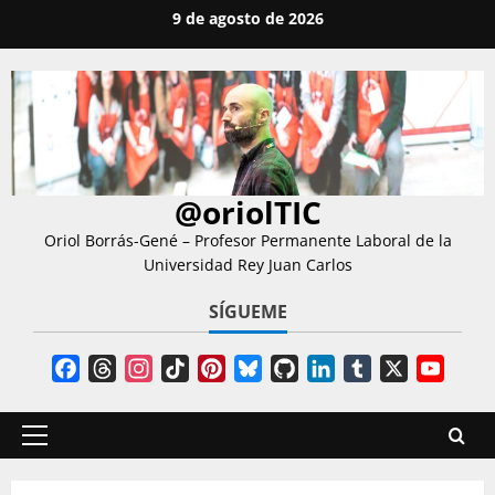
Saltar
9 de agosto de 2026
al
contenido
@oriolTIC
Oriol Borrás-Gené – Profesor Permanente Laboral de la
Universidad Rey Juan Carlos
SÍGUEME
Facebook
Threads
Instagram
TikTok
Pinterest
Bluesky
GitHub
LinkedIn
Tumblr
X
YouT
Chann
Menú
principal