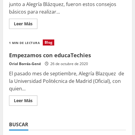
junto a Alegría Blázquez, fueron estos consejos
básicos para realizar...
Leer
Leer Más
más
acerca
de
Tips
Blog
1 MIN DE LECTURA
para
hacer
un
Empezamos con educaTechies
podcast
Oriol Borrás-Gené
26 de octubre de 2020
El pasado mes de septiembre, Alegría Blazquez ​ de
la Universidad Politécnica de Madrid (Oficial)​, con
quien...
Leer
Leer Más
más
acerca
de
Empezamos
con
BUSCAR
educaTechies