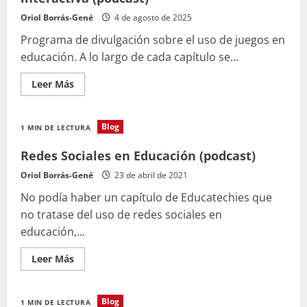
docentes
Oriol Borrás-Gené
4 de agosto de 2025
Programa de divulgación sobre el uso de juegos en
educación. A lo largo de cada capítulo se...
Leer
Leer Más
más
acerca
de
La
Blog
1 MIN DE LECTURA
ludoteca
educativa:
narrativa
Redes Sociales en Educación (podcast)
interactiva
(podcast)
Oriol Borrás-Gené
23 de abril de 2021
No podía haber un capítulo de Educatechies que
no tratase del uso de redes sociales en
educación,...
Leer
Leer Más
más
acerca
de
Redes
Blog
1 MIN DE LECTURA
Sociales