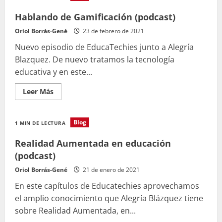
en
Educación
Hablando de Gamificación (podcast)
(podcast)
Oriol Borrás-Gené
23 de febrero de 2021
Nuevo episodio de EducaTechies junto a Alegría
Blazquez. De nuevo tratamos la tecnología
educativa y en este...
Leer
Leer Más
más
acerca
de
Hablando
Blog
1 MIN DE LECTURA
de
Gamificación
(podcast)
Realidad Aumentada en educación
(podcast)
Oriol Borrás-Gené
21 de enero de 2021
En este capítulos de Educatechies aprovechamos
el amplio conocimiento que Alegría Blázquez tiene
sobre Realidad Aumentada, en...