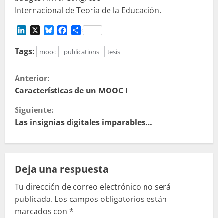
Internacional de Teoría de la Educación.
LinkedIn
X
Bluesky
Facebook
Compartir
Tags:
mooc
publications
tesis
S
Anterior:
i
Características de un MOOC I
Siguiente:
g
Las insignias digitales imparables…
u
e
Deja una respuesta
l
Tu dirección de correo electrónico no será
e
publicada.
Los campos obligatorios están
marcados con
*
y