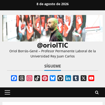
Saltar
8 de agosto de 2026
al
contenido
@oriolTIC
Oriol Borrás-Gené – Profesor Permanente Laboral de la
Universidad Rey Juan Carlos
SÍGUEME
Facebook
Threads
Instagram
TikTok
Pinterest
Bluesky
GitHub
LinkedIn
Tumblr
X
YouT
Chann
Menú
principal