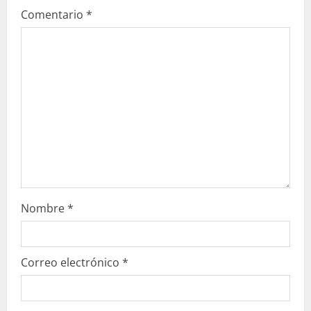
Comentario
*
e
n
d
o
Nombre
*
Correo electrónico
*