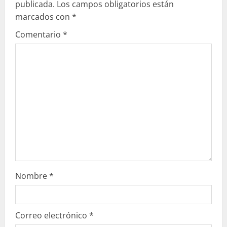
publicada.
Los campos obligatorios están
y
marcados con
*
e
Comentario
*
n
d
o
Nombre
*
Correo electrónico
*