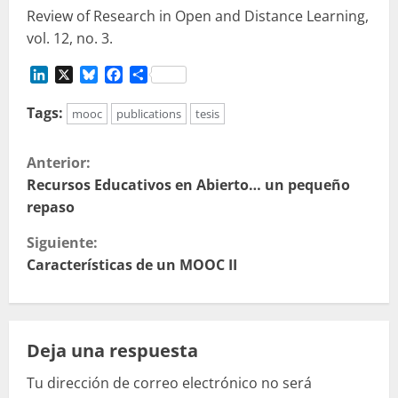
Review of Research in Open and Distance Learning,
vol. 12, no. 3.
LinkedIn
X
Bluesky
Facebook
Compartir
Tags:
mooc
publications
tesis
S
Anterior:
i
Recursos Educativos en Abierto… un pequeño
repaso
g
Siguiente:
u
Características de un MOOC II
e
l
Deja una respuesta
e
Tu dirección de correo electrónico no será