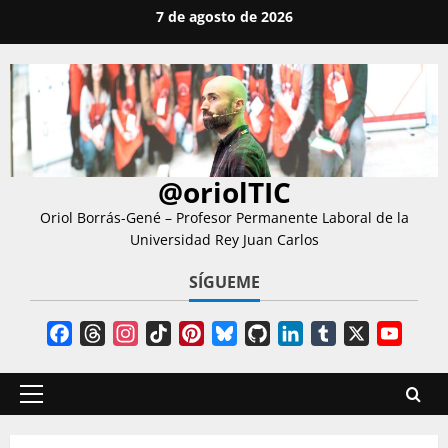
Saltar
7 de agosto de 2026
al
contenido
@oriolTIC
Oriol Borrás-Gené – Profesor Permanente Laboral de la
Universidad Rey Juan Carlos
SÍGUEME
Facebook
Threads
Instagram
TikTok
Pinterest
Bluesky
GitHub
LinkedIn
Tumblr
X
YouT
Chann
Menú
principal