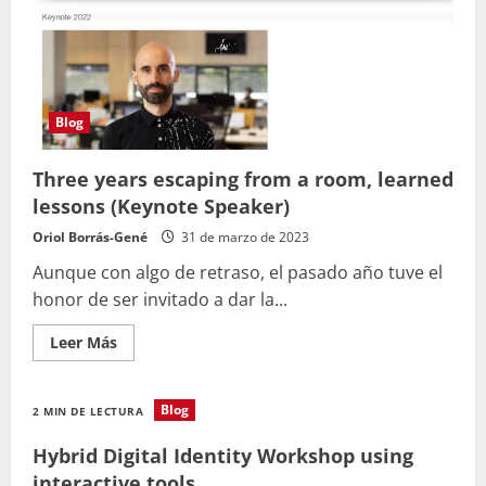
(Universidad
de
La
Laguna)
Blog
Three years escaping from a room, learned
lessons (Keynote Speaker)
Oriol Borrás-Gené
31 de marzo de 2023
Aunque con algo de retraso, el pasado año tuve el
honor de ser invitado a dar la...
Leer
Leer Más
más
acerca
de
Three
Blog
2 MIN DE LECTURA
years
escaping
from
Hybrid Digital Identity Workshop using
a
room,
interactive tools