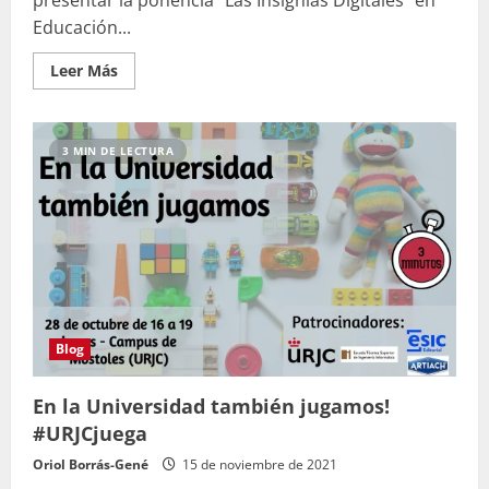
Educación...
Leer
Leer Más
más
acerca
de
Las
Insignias
3 MIN DE LECTURA
Digitales
en
Educación
Blog
En la Universidad también jugamos!
#URJCjuega
Oriol Borrás-Gené
15 de noviembre de 2021