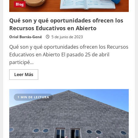
Blog
Qué son y qué oportunidades ofrecen los
Recursos Educativos en Abierto
Oriol Borrás-Gené
5 de junio de 2023
Qué son y qué oportunidades ofrecen los Recursos
Educativos en Abierto El pasado 25 de abril
participé...
Leer
Leer Más
más
acerca
de
Qué
son
1 MIN DE LECTURA
y
qué
oportunidades
ofrecen
los
Recursos
Educativos
en
Abierto