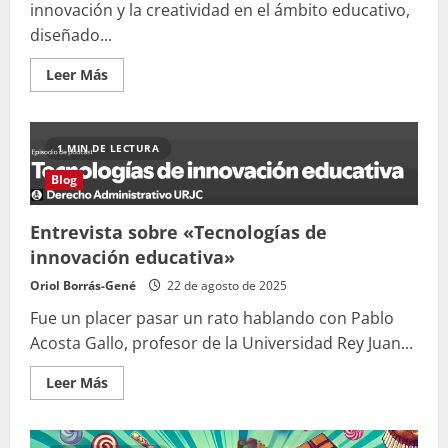
innovación y la creatividad en el ámbito educativo,
diseñado...
Leer
Leer Más
más
acerca
de
Innovacards
1 MIN DE LECTURA
Blog
Entrevista sobre «Tecnologías de
innovación educativa»
Oriol Borrás-Gené
22 de agosto de 2025
Fue un placer pasar un rato hablando con Pablo
Acosta Gallo, profesor de la Universidad Rey Juan...
Leer
Leer Más
más
acerca
de
Entrevista