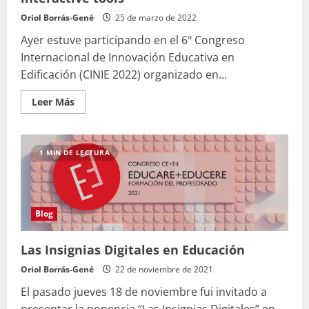
learned
lessons
Oriol Borrás-Gené
25 de marzo de 2022
(Keynote
Speaker)
Ayer estuve participando en el 6º Congreso
Internacional de Innovación Educativa en
Edificación (CINIE 2022) organizado en...
Leer
Leer Más
más
acerca
de
Hybrid
Digital
1 MIN DE LECTURA
Identity
Workshop
using
interactive
tools
Blog
Las Insignias Digitales en Educación
Oriol Borrás-Gené
22 de noviembre de 2021
El pasado jueves 18 de noviembre fui invitado a
presentar la ponencia “Las Insignias Digitales” en