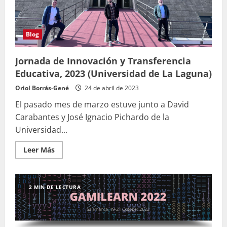
Blog
Jornada de Innovación y Transferencia
Educativa, 2023 (Universidad de La Laguna)
Oriol Borrás-Gené
24 de abril de 2023
El pasado mes de marzo estuve junto a David
Carabantes y José Ignacio Pichardo de la
Universidad...
Leer
Leer Más
más
acerca
de
Jornada
de
2 MIN DE LECTURA
Innovación
y
Transferencia
Educativa,
2023