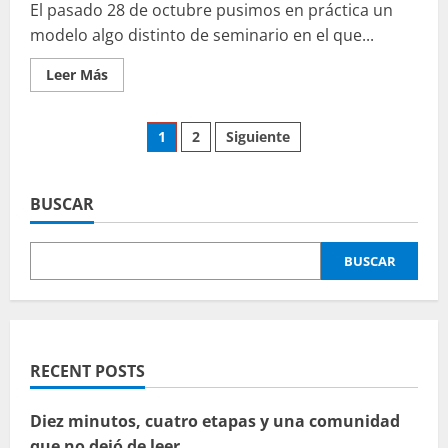
El pasado 28 de octubre pusimos en práctica un
modelo algo distinto de seminario en el que...
Leer
Leer Más
más
acerca
de
En
Paginación
1
2
Siguiente
la
Universidad
también
de
jugamos!
#URJCjuega
BUSCAR
entradas
BUSCAR
RECENT POSTS
Diez minutos, cuatro etapas y una comunidad
que no dejó de leer