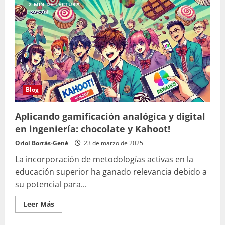
sobre
2 MIN DE LECTURA
«Tecnologías
de
innovación
educativa»
Blog
Aplicando gamificación analógica y digital
en ingeniería: chocolate y Kahoot!
Oriol Borrás-Gené
23 de marzo de 2025
La incorporación de metodologías activas en la
educación superior ha ganado relevancia debido a
su potencial para...
Leer
Leer Más
más
acerca
de