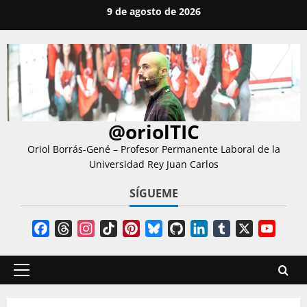
Saltar
9 de agosto de 2026
al
contenido
@oriolTIC
Oriol Borrás-Gené – Profesor Permanente Laboral de la
Universidad Rey Juan Carlos
SÍGUEME
Facebook
Threads
Instagram
TikTok
Pinterest
Bluesky
GitHub
LinkedIn
Tumblr
X
YouT
Chann
Menú
principal