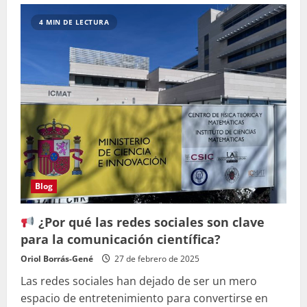
Aplicando
gamificación
4 MIN DE LECTURA
analógica
y
digital
en
ingeniería:
chocolate
y
Kahoot!
Blog
¿Por qué las redes sociales son clave
para la comunicación científica?
Oriol Borrás-Gené
27 de febrero de 2025
Las redes sociales han dejado de ser un mero
espacio de entretenimiento para convertirse en