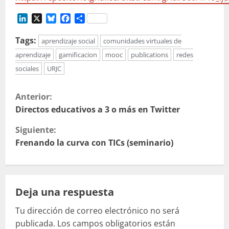
LinkedIn
X
Bluesky
Facebook
Compartir
Tags:
aprendizaje social
comunidades virtuales de
aprendizaje
gamificacion
mooc
publications
redes
sociales
URJC
S
Anterior:
i
Directos educativos a 3 o más en Twitter
Siguiente:
g
Frenando la curva con TICs (seminario)
u
e
Deja una respuesta
l
Tu dirección de correo electrónico no será
e
publicada.
Los campos obligatorios están