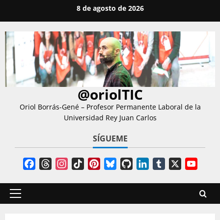
Saltar
8 de agosto de 2026
al
contenido
@oriolTIC
Oriol Borrás-Gené – Profesor Permanente Laboral de la
Universidad Rey Juan Carlos
SÍGUEME
Facebook
Threads
Instagram
TikTok
Pinterest
Bluesky
GitHub
LinkedIn
Tumblr
X
YouT
Chann
Menú
principal