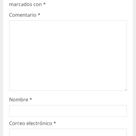
marcados con
*
y
Comentario
*
e
n
d
o
Nombre
*
Correo electrónico
*