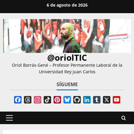
Saltar
6 de agosto de 2026
al
contenido
@oriolTIC
Oriol Borrás-Gené – Profesor Permanente Laboral de la
Universidad Rey Juan Carlos
SÍGUEME
Facebook
Threads
Instagram
TikTok
Pinterest
Bluesky
GitHub
LinkedIn
Tumblr
X
YouT
Chann
Menú
principal