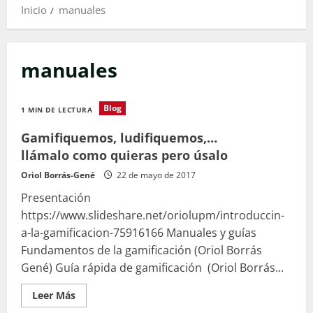
Inicio
manuales
manuales
Blog
1 MIN DE LECTURA
Gamifiquemos, ludifiquemos,…
llámalo como quieras pero úsalo
Oriol Borrás-Gené
22 de mayo de 2017
Presentación
https://www.slideshare.net/oriolupm/introduccin-
a-la-gamificacion-75916166 Manuales y guías
Fundamentos de la gamificación (Oriol Borrás
Gené) Guía rápida de gamificación (Oriol Borrás...
Leer
Leer Más
más