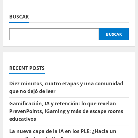
acerca
de
Gamifiquemos,
ludifiquemos,
BUSCAR
…
llámalo como
quieras
pero
BUSCAR
úsalo
RECENT POSTS
Diez minutos, cuatro etapas y una comunidad
que no dejó de leer
Gamificación, IA y retención: lo que revelan
PrevenPoints, iGaming y más de escape rooms
educativos
La nueva capa de la IA en los PLE: ¿Hacia un