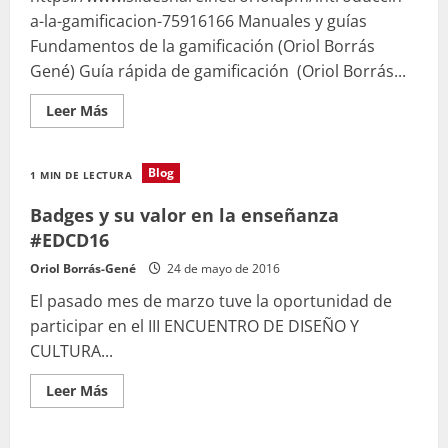
a-la-gamificacion-75916166 Manuales y guías
Fundamentos de la gamificación (Oriol Borrás
Gené) Guía rápida de gamificación (Oriol Borrás...
Leer
Leer Más
más
acerca
de
Gamifiquemos,
Blog
1 MIN DE LECTURA
ludifiquemos,
…
llámalo como
Badges y su valor en la enseñanza
quieras
pero
#EDCD16
úsalo
Oriol Borrás-Gené
24 de mayo de 2016
El pasado mes de marzo tuve la oportunidad de
participar en el III ENCUENTRO DE DISEÑO Y
CULTURA...
Leer
Leer Más
más
acerca
de
Badges