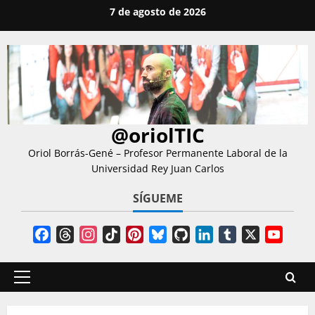
Saltar
7 de agosto de 2026
al
contenido
@oriolTIC
Oriol Borrás-Gené – Profesor Permanente Laboral de la
Universidad Rey Juan Carlos
SÍGUEME
Facebook
Threads
Instagram
TikTok
Pinterest
Bluesky
GitHub
LinkedIn
Tumblr
X
YouT
Chann
Menú
principal