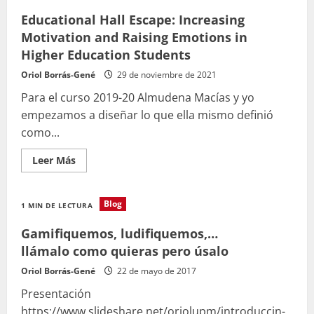
Identity
Workshop
Educational Hall Escape: Increasing
using
interactive
Motivation and Raising Emotions in
tools
Higher Education Students
Oriol Borrás-Gené
29 de noviembre de 2021
Para el curso 2019-20 Almudena Macías y yo
empezamos a diseñar lo que ella mismo definió
como...
Leer
Leer Más
más
acerca
de
Educational
Blog
1 MIN DE LECTURA
Hall
Escape:
Increasing
Gamifiquemos, ludifiquemos,…
Motivation
and
llámalo como quieras pero úsalo
Raising
Emotions
Oriol Borrás-Gené
22 de mayo de 2017
in
Higher
Presentación
Education
Students
https://www.slideshare.net/oriolupm/introduccin-