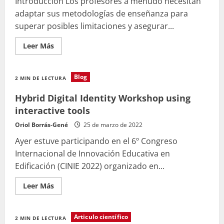
Introducción Los profesores a menudo necesitan
adaptar sus metodologías de enseñanza para
superar posibles limitaciones y asegurar...
Leer
Leer Más
más
acerca
de
Digital
Blog
2 MIN DE LECTURA
Educational
Escape
Room
Hybrid Digital Identity Workshop using
Analysis
Using
interactive tools
Learning
Styles
Oriol Borrás-Gené
25 de marzo de 2022
Ayer estuve participando en el 6º Congreso
Internacional de Innovación Educativa en
Edificación (CINIE 2022) organizado en...
Leer
Leer Más
más
acerca
de
Hybrid
Articulo científico
2 MIN DE LECTURA
Digital