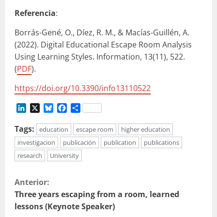
Referencia
:
Borrás-Gené, O., Díez, R. M., & Macías-Guillén, A.
(2022). Digital Educational Escape Room Analysis
Using Learning Styles. Information, 13(11), 522.
(
PDF
).
https://doi.org/10.3390/info13110522
LinkedIn
X
Bluesky
Facebook
Compartir
Tags:
education
escape room
higher education
investigacion
publicación
publication
publications
research
University
S
Anterior:
i
Three years escaping from a room, learned
lessons (Keynote Speaker)