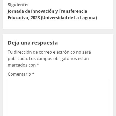
g
Siguiente:
u
Jornada de Innovación y Transferencia
Educativa, 2023 (Universidad de La Laguna)
e
l
Deja una respuesta
e
Tu dirección de correo electrónico no será
y
publicada.
Los campos obligatorios están
e
marcados con
*
Comentario
*
n
d
o