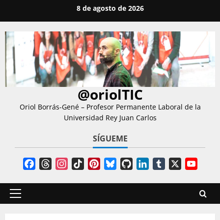
Saltar
8 de agosto de 2026
al
contenido
@oriolTIC
Oriol Borrás-Gené – Profesor Permanente Laboral de la
Universidad Rey Juan Carlos
SÍGUEME
Facebook
Threads
Instagram
TikTok
Pinterest
Bluesky
GitHub
LinkedIn
Tumblr
X
YouT
Chann
Menú
principal