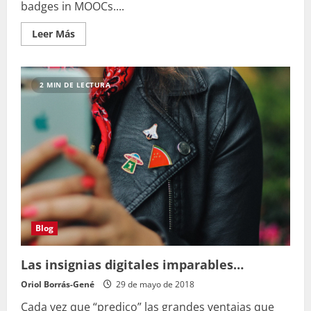
badges in MOOCs....
Leer
Leer Más
más
acerca
de
Efectivos
motivacionales
2 MIN DE LECTURA
de
los
Open
Badges
en
MOOCs
Blog
Las insignias digitales imparables…
Oriol Borrás-Gené
29 de mayo de 2018
Cada vez que “predico” las grandes ventajas que