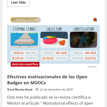
Leer
Leer Más
más
acerca
de
Las
Insignias
3 MIN DE LECTURA
Digitales
en
Educación
Articulo científico
Efectivos motivacionales de los Open
Badges en MOOCs
Oriol Borrás-Gené
22 de diciembre de 2020
Este mes he publicado en la revista científica e-
Mentor el artículo “ Motivational effects of open