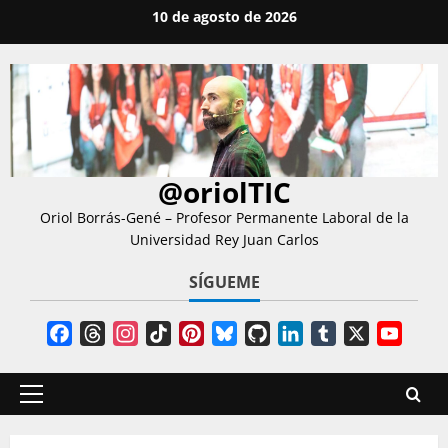
Saltar
10 de agosto de 2026
al
contenido
@oriolTIC
Oriol Borrás-Gené – Profesor Permanente Laboral de la
Universidad Rey Juan Carlos
SÍGUEME
Facebook
Threads
Instagram
TikTok
Pinterest
Bluesky
GitHub
LinkedIn
Tumblr
X
YouT
Chann
Menú
principal