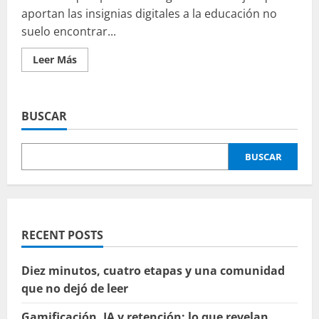
aportan las insignias digitales a la educación no
suelo encontrar...
Leer
Leer Más
más
acerca
de
Las
insignias
BUSCAR
digitales
imparables…
BUSCAR
RECENT POSTS
Diez minutos, cuatro etapas y una comunidad
que no dejó de leer
Gamificación, IA y retención: lo que revelan