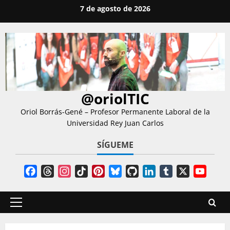
Saltar
7 de agosto de 2026
al
contenido
@oriolTIC
Oriol Borrás-Gené – Profesor Permanente Laboral de la
Universidad Rey Juan Carlos
SÍGUEME
Facebook
Threads
Instagram
TikTok
Pinterest
Bluesky
GitHub
LinkedIn
Tumblr
X
YouT
Chann
Menú
principal