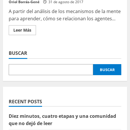
Oriol Borrás-Gené
31 de agosto de 2017
A partir del análisis de los mecanismos de la mente
para aprender, cómo se relacionan los agentes...
Leer
Leer Más
más
acerca
de
Teorías
de
BUSCAR
aprendizaje
BUSCAR
RECENT POSTS
Diez minutos, cuatro etapas y una comunidad
que no dejó de leer