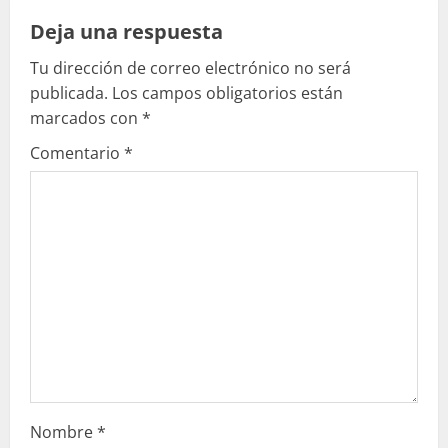
l
Deja una respuesta
e
Tu dirección de correo electrónico no será
publicada.
Los campos obligatorios están
y
marcados con
*
e
Comentario
*
n
d
o
Nombre
*