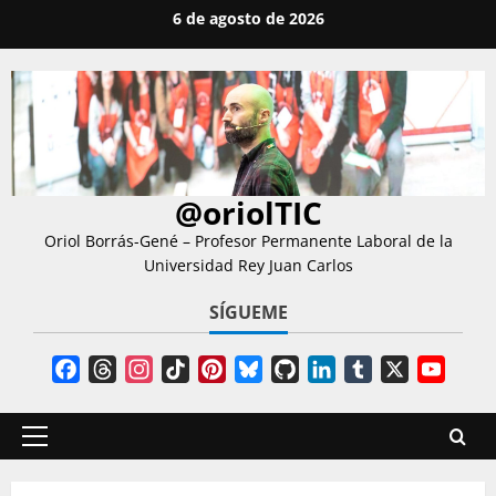
Saltar
6 de agosto de 2026
al
contenido
@oriolTIC
Oriol Borrás-Gené – Profesor Permanente Laboral de la
Universidad Rey Juan Carlos
SÍGUEME
Facebook
Threads
Instagram
TikTok
Pinterest
Bluesky
GitHub
LinkedIn
Tumblr
X
YouT
Chann
Menú
principal