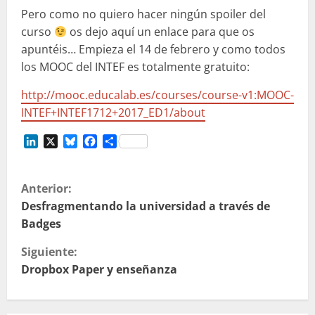
Pero como no quiero hacer ningún spoiler del
curso
os dejo aquí un enlace para que os
apuntéis… Empieza el 14 de febrero y como todos
los MOOC del INTEF es totalmente gratuito:
http://mooc.educalab.es/courses/course-v1:MOOC-
INTEF+INTEF1712+2017_ED1/about
LinkedIn
X
Bluesky
Facebook
Compartir
S
Anterior:
i
Desfragmentando la universidad a través de
Badges
g
Siguiente:
u
Dropbox Paper y enseñanza
e