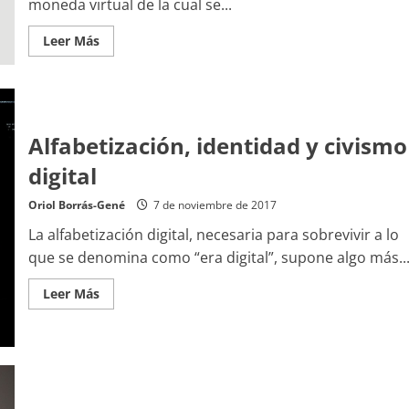
moneda virtual de la cual se...
Leer
Leer Más
más
acerca
de
Blockchain
y
educación:
insignias
Alfabetización, identidad y civismo
digitales,
certificados,
…
digital
Oriol Borrás-Gené
7 de noviembre de 2017
La alfabetización digital, necesaria para sobrevivir a lo
que se denomina como “era digital”, supone algo más..
Leer
Leer Más
más
acerca
de
Alfabetización,
identidad
y
civismo
digital