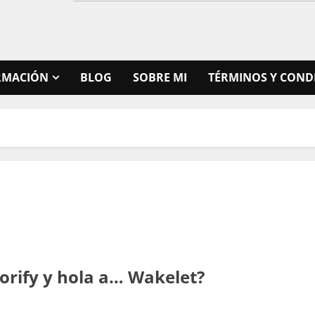
RMACIÓN
BLOG
SOBRE MI
TÉRMINOS Y COND
torify y hola a… Wakelet?