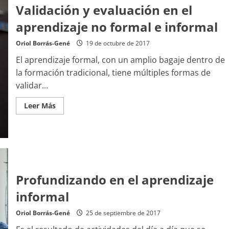
Validación y evaluación en el
aprendizaje no formal e informal
Oriol Borrás-Gené
19 de octubre de 2017
El aprendizaje formal, con un amplio bagaje dentro de
la formación tradicional, tiene múltiples formas de
validar...
Leer
Leer Más
más
acerca
de
Validación
y
evaluación
en
el
aprendizaje
Profundizando en el aprendizaje
no
formal
e
informal
informal
Oriol Borrás-Gené
25 de septiembre de 2017