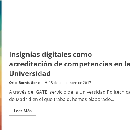
formal,
no
formal
e
informal
Insignias digitales como
acreditación de competencias en l
Universidad
Oriol Borrás-Gené
13 de septiembre de 2017
A través del GATE, servicio de la Universidad Politécnic
de Madrid en el que trabajo, hemos elaborado...
Leer
Leer Más
más
acerca
de
Insignias