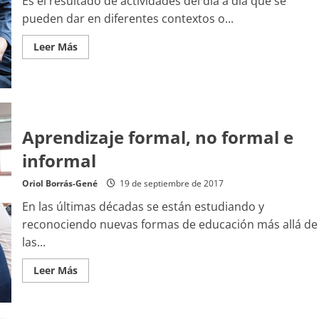
Es el resultado de actividades del día a día que se
pueden dar en diferentes contextos o...
Leer
Leer Más
más
acerca
de
Profundizando
en
el
aprendizaje
informal
Aprendizaje formal, no formal e
informal
Oriol Borrás-Gené
19 de septiembre de 2017
En las últimas décadas se están estudiando y
reconociendo nuevas formas de educación más allá de
las...
Leer
Leer Más
más
acerca
de
Aprendizaje