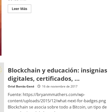
Leer
Leer Más
más
acerca
de
Hacia
una
acreditación
2.0
en
la
educación
superior
(22/11/2017)
Blockchain y educación: insignias
digitales, certificados, …
Oriol Borrás-Gené
16 de noviembre de 2017
Fuente: https://bryanmmathers.com/wp-
content/uploads/2015/12/what-next-for-badges.png
Blockchain se asocia sobre todo a Bitcoin, un tipo de