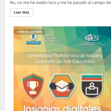
No, no me he vuelto loco y me he pasado al campo de l
Leer
Leer Más
más
acerca
de
Curación
de
1 MIN DE LECTURA
contenidos,
adiós
a
Storify
y
hola
a…
Wakelet?