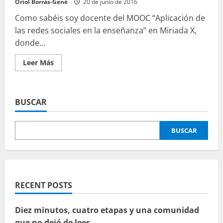
Oriol Borrás-Gené
20 de junio de 2016
Como sabéis soy docente del MOOC “Aplicación de
las redes sociales en la enseñanza” en Miriada X,
donde...
Leer
Leer Más
más
acerca
de
Curso
de
BUSCAR
Twitter
en
un
post
BUSCAR
RECENT POSTS
Diez minutos, cuatro etapas y una comunidad
que no dejó de leer