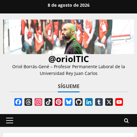
Saltar
8 de agosto de 2026
al
contenido
@oriolTIC
Oriol Borrás-Gené – Profesor Permanente Laboral de la
Universidad Rey Juan Carlos
SÍGUEME
Facebook
Threads
Instagram
TikTok
Pinterest
Bluesky
GitHub
LinkedIn
Tumblr
X
YouT
Chann
Menú
principal