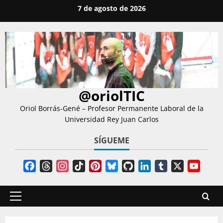
Saltar
7 de agosto de 2026
al
contenido
@oriolTIC
Oriol Borrás-Gené – Profesor Permanente Laboral de la
Universidad Rey Juan Carlos
SÍGUEME
Facebook
Threads
Instagram
TikTok
Pinterest
Bluesky
GitHub
LinkedIn
Tumblr
X
YouT
Chann
Menú
principal