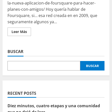
la-nueva-aplicacion-de-foursquare-para-hacer-
planes-con-amigos/ Hoy quería hablar de
Foursquare, si… esa red creada en en 2009, que
seguramente algunos ya...
Leer
Leer Más
más
acerca
de
Un
buen
BUSCAR
ejemplo
de
gamificación
(Foursquare
BUSCAR
y
Swarm)
RECENT POSTS
Diez minutos, cuatro etapas y una comunidad
que no dejó de leer