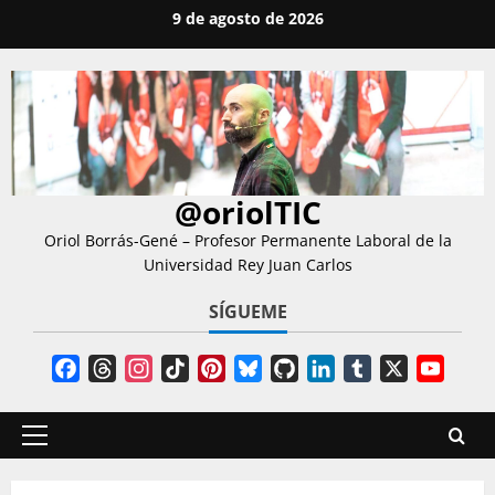
Saltar
9 de agosto de 2026
al
contenido
@oriolTIC
Oriol Borrás-Gené – Profesor Permanente Laboral de la
Universidad Rey Juan Carlos
SÍGUEME
Facebook
Threads
Instagram
TikTok
Pinterest
Bluesky
GitHub
LinkedIn
Tumblr
X
YouT
Chann
Menú
principal