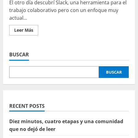
El otro día descubrí Slack, una herramienta para el
trabajo colaborativo pero con un enfoque muy
actual...
Leer
Leer Más
más
acerca
de
Trabajo
colaborativo
BUSCAR
con
Slack
BUSCAR
RECENT POSTS
Diez minutos, cuatro etapas y una comunidad
que no dejó de leer