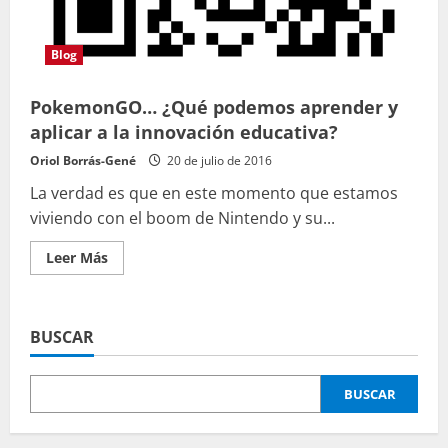
Blog
PokemonGO… ¿Qué podemos aprender y
aplicar a la innovación educativa?
Oriol Borrás-Gené
20 de julio de 2016
La verdad es que en este momento que estamos
viviendo con el boom de Nintendo y su...
Leer
Leer Más
más
acerca
de
PokemonGO…
¿Qué
BUSCAR
podemos
aprender
y
aplicar
BUSCAR
a
la
innovación
educativa?