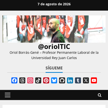
Saltar
7 de agosto de 2026
al
contenido
@oriolTIC
Oriol Borrás-Gené – Profesor Permanente Laboral de la
Universidad Rey Juan Carlos
SÍGUEME
Facebook
Threads
Instagram
TikTok
Pinterest
Bluesky
GitHub
LinkedIn
Tumblr
X
YouT
Chann
Menú
principal