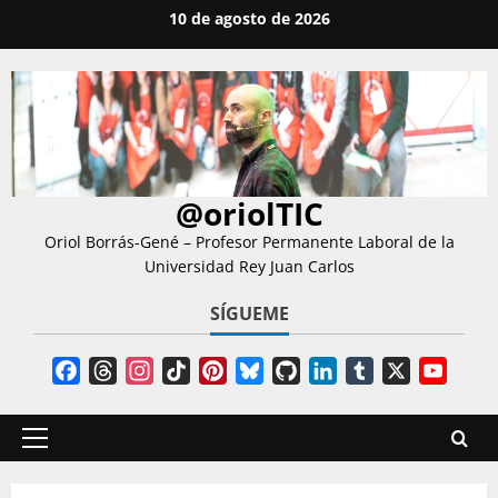
Saltar
10 de agosto de 2026
al
contenido
@oriolTIC
Oriol Borrás-Gené – Profesor Permanente Laboral de la
Universidad Rey Juan Carlos
SÍGUEME
Facebook
Threads
Instagram
TikTok
Pinterest
Bluesky
GitHub
LinkedIn
Tumblr
X
YouT
Chann
Menú
principal