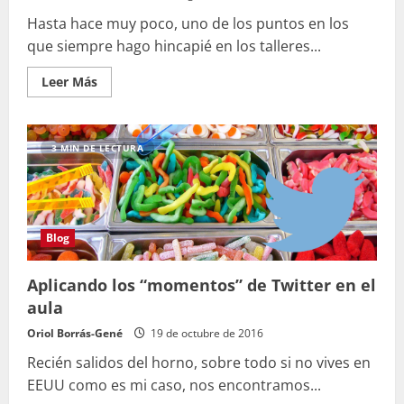
Hasta hace muy poco, uno de los puntos en los
que siempre hago hincapié en los talleres...
Leer
Leer Más
más
acerca
de
LinkedIn
mejora
3 MIN DE LECTURA
sus
validaciones
de
aptitudes
en
perfiles
Blog
Aplicando los “momentos” de Twitter en el
aula
Oriol Borrás-Gené
19 de octubre de 2016
Recién salidos del horno, sobre todo si no vives en
EEUU como es mi caso, nos encontramos...