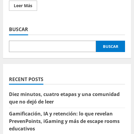
Leer
Leer Más
más
acerca
de
Aplicando
los “momentos”
BUSCAR
de
Twitter
en
el
BUSCAR
aula
RECENT POSTS
Diez minutos, cuatro etapas y una comunidad
que no dejó de leer
Gamificación, IA y retención: lo que revelan
PrevenPoints, iGaming y más de escape rooms
educativos