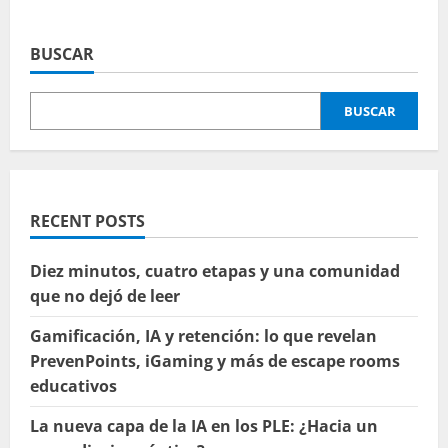
acerca
de
Gamifiquemos,
ludifiquemos,
BUSCAR
…
llámalo como
quieras
pero
BUSCAR
úsalo
RECENT POSTS
Diez minutos, cuatro etapas y una comunidad
que no dejó de leer
Gamificación, IA y retención: lo que revelan
PrevenPoints, iGaming y más de escape rooms
educativos
La nueva capa de la IA en los PLE: ¿Hacia un