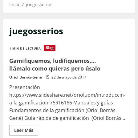
Inicio
juegosserios
juegosserios
Blog
1 MIN DE LECTURA
Gamifiquemos, ludifiquemos,…
llámalo como quieras pero úsalo
Oriol Borrás-Gené
22 de mayo de 2017
Presentación
https://www.slideshare.net/oriolupm/introduccin-
a-la-gamificacion-75916166 Manuales y guías
Fundamentos de la gamificación (Oriol Borrás
Gené) Guía rápida de gamificación (Oriol Borrás...
Leer
Leer Más
más