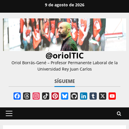
Saltar
9 de agosto de 2026
al
contenido
@oriolTIC
Oriol Borrás-Gené – Profesor Permanente Laboral de la
Universidad Rey Juan Carlos
SÍGUEME
Facebook
Threads
Instagram
TikTok
Pinterest
Bluesky
GitHub
LinkedIn
Tumblr
X
YouT
Chann
Menú
principal