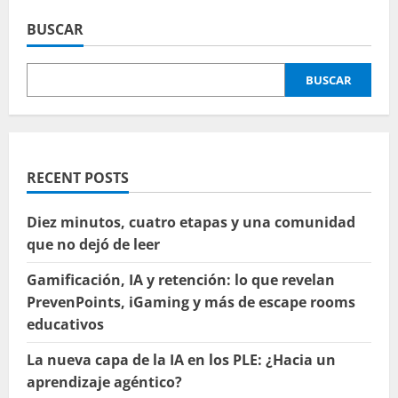
Círculos
de
BUSCAR
aprendizaje
BUSCAR
RECENT POSTS
Diez minutos, cuatro etapas y una comunidad
que no dejó de leer
Gamificación, IA y retención: lo que revelan
PrevenPoints, iGaming y más de escape rooms
educativos
La nueva capa de la IA en los PLE: ¿Hacia un
aprendizaje agéntico?