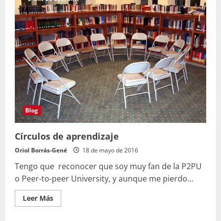
su
valor
en
la
enseñanza
#EDCD16
Blog
Círculos de aprendizaje
Oriol Borrás-Gené
18 de mayo de 2016
Tengo que reconocer que soy muy fan de la P2PU
o Peer-to-peer University, y aunque me pierdo...
Leer
Leer Más
más
acerca
de