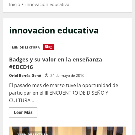
Inicio
innovacion educativa
innovacion educativa
Blog
1 MIN DE LECTURA
Badges y su valor en la enseñanza
#EDCD16
Oriol Borrás-Gené
24 de mayo de 2016
El pasado mes de marzo tuve la oportunidad de
participar en el III ENCUENTRO DE DISEÑO Y
CULTURA...
Leer
Leer Más
más
acerca
de
Badges
y
2 MIN DE LECTURA