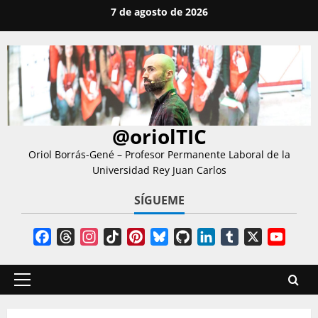
Saltar
7 de agosto de 2026
al
contenido
@oriolTIC
Oriol Borrás-Gené – Profesor Permanente Laboral de la
Universidad Rey Juan Carlos
SÍGUEME
Facebook
Threads
Instagram
TikTok
Pinterest
Bluesky
GitHub
LinkedIn
Tumblr
X
YouT
Chann
Menú
principal