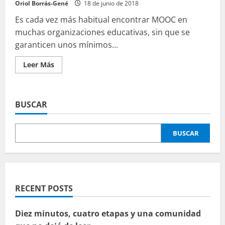
Oriol Borrás-Gené
18 de junio de 2018
Es cada vez más habitual encontrar MOOC en
muchas organizaciones educativas, sin que se
garanticen unos mínimos...
Leer
Leer Más
más
acerca
de
Indicadores
de
BUSCAR
calidad
de
MOOC
BUSCAR
RECENT POSTS
Diez minutos, cuatro etapas y una comunidad