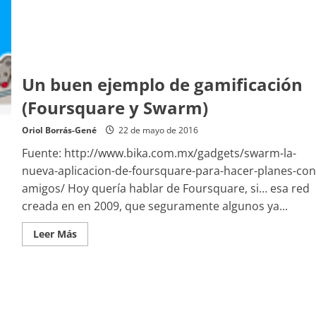
Un buen ejemplo de gamificación
(Foursquare y Swarm)
Oriol Borrás-Gené
22 de mayo de 2016
Fuente: http://www.bika.com.mx/gadgets/swarm-la-
nueva-aplicacion-de-foursquare-para-hacer-planes-con
amigos/ Hoy quería hablar de Foursquare, si… esa red
creada en en 2009, que seguramente algunos ya...
Leer
Leer Más
más
acerca
de
Un
buen
ejemplo
de
gamificación