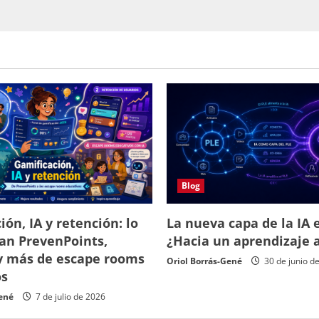
Blog
ión, IA y retención: lo
La nueva capa de la IA e
an PrevenPoints,
¿Hacia un aprendizaje 
y más de escape rooms
Oriol Borrás-Gené
30 de junio d
os
Gené
7 de julio de 2026