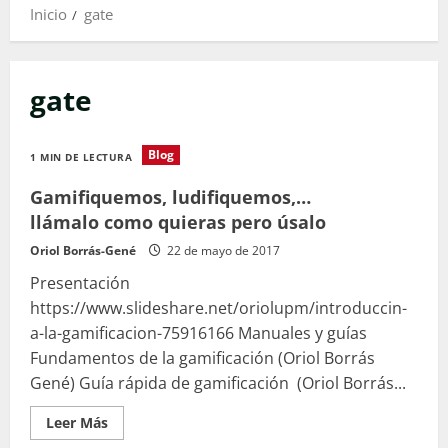
Inicio
gate
gate
Blog
1 MIN DE LECTURA
Gamifiquemos, ludifiquemos,…
llámalo como quieras pero úsalo
Oriol Borrás-Gené
22 de mayo de 2017
Presentación
https://www.slideshare.net/oriolupm/introduccin-
a-la-gamificacion-75916166 Manuales y guías
Fundamentos de la gamificación (Oriol Borrás
Gené) Guía rápida de gamificación (Oriol Borrás...
Leer
Leer Más
más