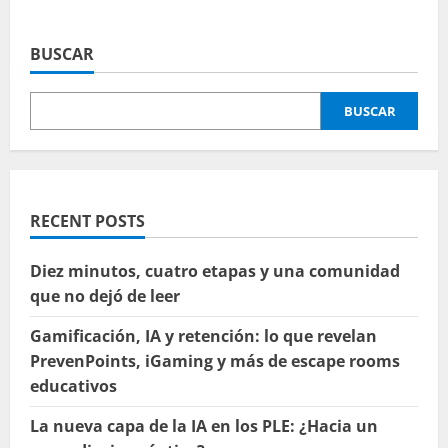
acerca
de
Gamifiquemos,
ludifiquemos,
BUSCAR
…
llámalo como
quieras
pero
BUSCAR
úsalo
RECENT POSTS
Diez minutos, cuatro etapas y una comunidad
que no dejó de leer
Gamificación, IA y retención: lo que revelan
PrevenPoints, iGaming y más de escape rooms
educativos
La nueva capa de la IA en los PLE: ¿Hacia un