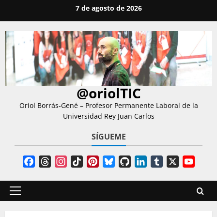
Saltar
7 de agosto de 2026
al
contenido
@oriolTIC
Oriol Borrás-Gené – Profesor Permanente Laboral de la
Universidad Rey Juan Carlos
SÍGUEME
Facebook
Threads
Instagram
TikTok
Pinterest
Bluesky
GitHub
LinkedIn
Tumblr
X
YouT
Chann
Menú
principal