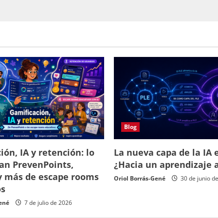
Blog
ión, IA y retención: lo
La nueva capa de la IA e
an PrevenPoints,
¿Hacia un aprendizaje 
y más de escape rooms
Oriol Borrás-Gené
30 de junio d
os
Gené
7 de julio de 2026