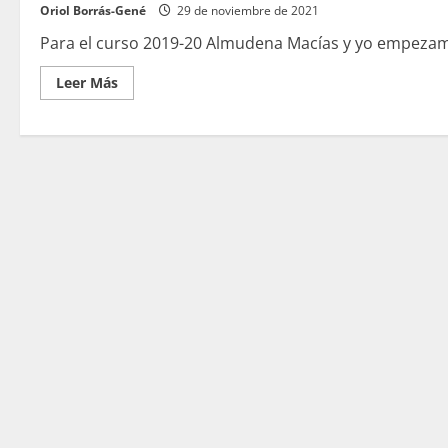
Oriol Borrás-Gené
29 de noviembre de 2021
Para el curso 2019-20 Almudena Macías y yo empezamo
Leer
Leer Más
más
acerca
de
Educational
Hall
Escape:
Increasing
Motivation
and
Raising
Emotions
in
Higher
Education
Students