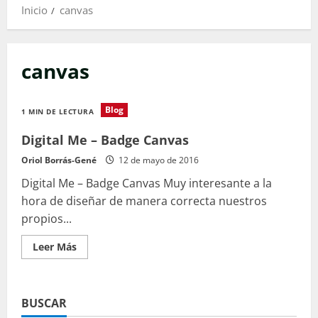
Inicio
canvas
canvas
Blog
1 MIN DE LECTURA
Digital Me – Badge Canvas
Oriol Borrás-Gené
12 de mayo de 2016
Digital Me – Badge Canvas Muy interesante a la
hora de diseñar de manera correcta nuestros
propios...
Leer
Leer Más
más
acerca
de
Digital
Me
BUSCAR
–
Badge