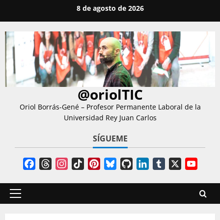
Saltar
8 de agosto de 2026
al
contenido
@oriolTIC
Oriol Borrás-Gené – Profesor Permanente Laboral de la
Universidad Rey Juan Carlos
SÍGUEME
Facebook
Threads
Instagram
TikTok
Pinterest
Bluesky
GitHub
LinkedIn
Tumblr
X
YouT
Chann
Menú
principal