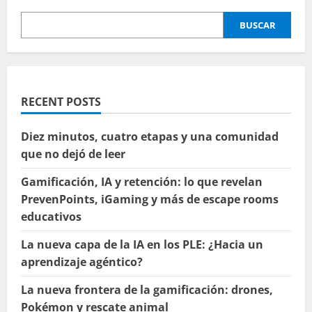
Canvas
BUSCAR
RECENT POSTS
Diez minutos, cuatro etapas y una comunidad
que no dejó de leer
Gamificación, IA y retención: lo que revelan
PrevenPoints, iGaming y más de escape rooms
educativos
La nueva capa de la IA en los PLE: ¿Hacia un
aprendizaje agéntico?
La nueva frontera de la gamificación: drones,
Pokémon y rescate animal