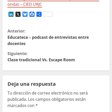
ondas – CIED URJC
LinkedIn
X
Bluesky
Facebook
Compartir
S
Anterior:
i
Educateca – podcast de entrevistas entre
docentes
g
Siguiente:
u
Clase tradicional Vs. Escape Room
e
l
Deja una respuesta
e
Tu dirección de correo electrónico no será
publicada.
Los campos obligatorios están
y
marcados con
*