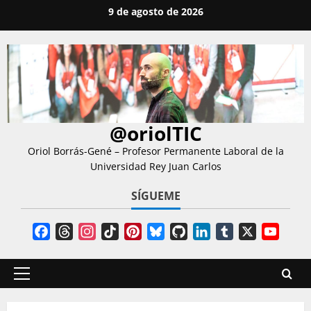
Saltar
9 de agosto de 2026
al
contenido
@oriolTIC
Oriol Borrás-Gené – Profesor Permanente Laboral de la
Universidad Rey Juan Carlos
SÍGUEME
Facebook
Threads
Instagram
TikTok
Pinterest
Bluesky
GitHub
LinkedIn
Tumblr
X
YouT
Chann
Menú
principal