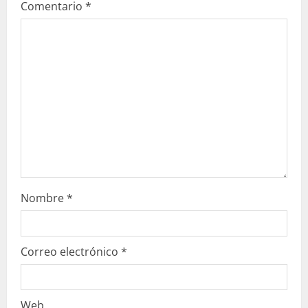
e
Comentario
*
n
d
o
Nombre
*
Correo electrónico
*
Web