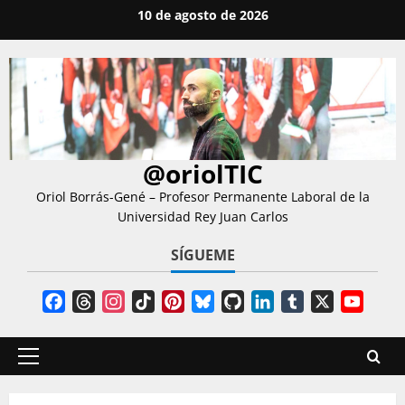
Saltar
10 de agosto de 2026
al
contenido
@oriolTIC
Oriol Borrás-Gené – Profesor Permanente Laboral de la
Universidad Rey Juan Carlos
SÍGUEME
Facebook
Threads
Instagram
TikTok
Pinterest
Bluesky
GitHub
LinkedIn
Tumblr
X
YouT
Chann
Menú
principal