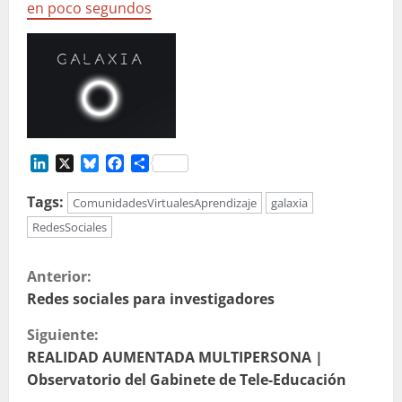
en poco segundos
LinkedIn
X
Bluesky
Facebook
Compartir
Tags:
ComunidadesVirtualesAprendizaje
galaxia
RedesSociales
S
Anterior:
i
Redes sociales para investigadores
Siguiente:
g
REALIDAD AUMENTADA MULTIPERSONA |
u
Observatorio del Gabinete de Tele-Educación