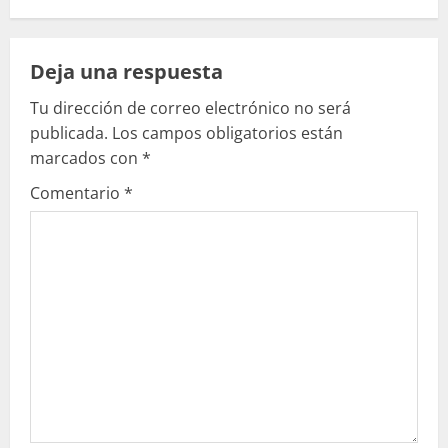
e
l
Deja una respuesta
e
Tu dirección de correo electrónico no será
publicada.
Los campos obligatorios están
y
marcados con
*
e
Comentario
*
n
d
o