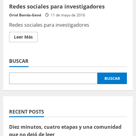
Redes sociales para investigadores
Oriol Borrás-Gené
11 de mayo de 2016
Redes sociales para investigadores
Leer
Leer Más
más
acerca
de
Redes
sociales
BUSCAR
para
investigadores
BUSCAR
RECENT POSTS
Diez minutos, cuatro etapas y una comunidad
que no dejó de leer