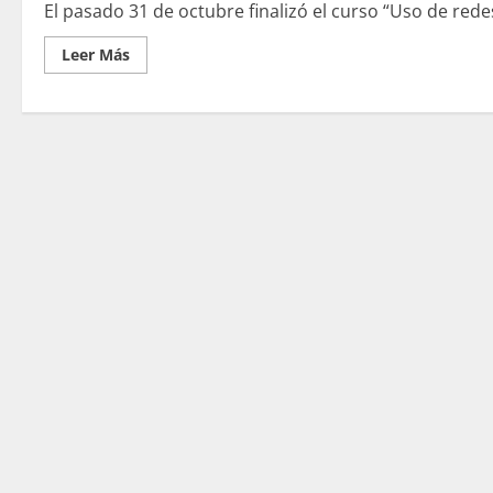
El pasado 31 de octubre finalizó el curso “Uso de red
Leer
Leer Más
más
acerca
de
Uso
de
Redes
Sociales
en
Educación
#RSEURJC