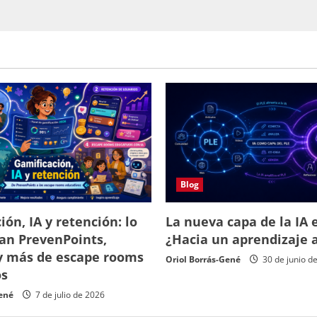
Blog
ión, IA y retención: lo
La nueva capa de la IA e
an PrevenPoints,
¿Hacia un aprendizaje 
y más de escape rooms
Oriol Borrás-Gené
30 de junio d
os
Gené
7 de julio de 2026