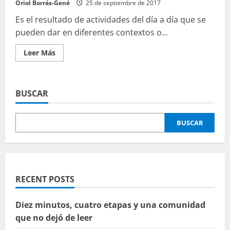
Oriol Borrás-Gené
25 de septiembre de 2017
Es el resultado de actividades del día a día que se
pueden dar en diferentes contextos o...
Leer
Leer Más
más
acerca
de
Profundizando
en
BUSCAR
el
aprendizaje
informal
BUSCAR
RECENT POSTS
Diez minutos, cuatro etapas y una comunidad
que no dejó de leer