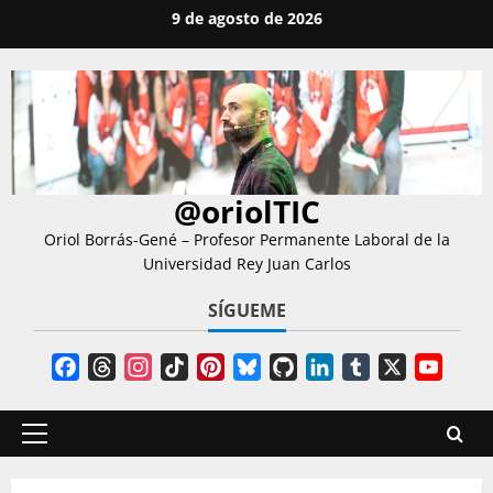
Saltar
9 de agosto de 2026
al
contenido
@oriolTIC
Oriol Borrás-Gené – Profesor Permanente Laboral de la
Universidad Rey Juan Carlos
SÍGUEME
Facebook
Threads
Instagram
TikTok
Pinterest
Bluesky
GitHub
LinkedIn
Tumblr
X
YouT
Chann
Menú
principal