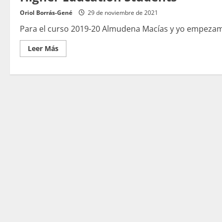
Oriol Borrás-Gené
29 de noviembre de 2021
Para el curso 2019-20 Almudena Macías y yo empezamo
Leer
Leer Más
más
acerca
de
Educational
Hall
Escape:
Increasing
Motivation
and
Raising
Emotions
in
Higher
Education
Students