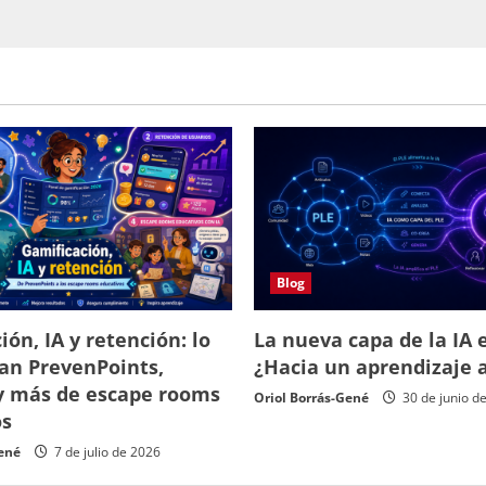
Blog
ión, IA y retención: lo
La nueva capa de la IA e
an PrevenPoints,
¿Hacia un aprendizaje 
y más de escape rooms
Oriol Borrás-Gené
30 de junio d
os
Gené
7 de julio de 2026