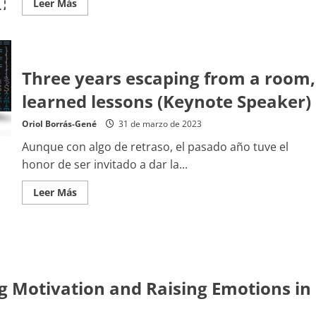
Leer
Leer Más
Using
más
Learning
acerca
Styles
de
(DEER)
Digital
Educational
Escape
Room
Three years escaping from a room,
Analysis
Using
learned lessons (Keynote Speaker)
Learning
Styles
Oriol Borrás-Gené
31 de marzo de 2023
Aunque con algo de retraso, el pasado año tuve el
honor de ser invitado a dar la...
Leer
Leer Más
más
acerca
de
Three
years
escaping
from
a
room,
ng Motivation and Raising Emotions in
learned
lessons
(Keynote