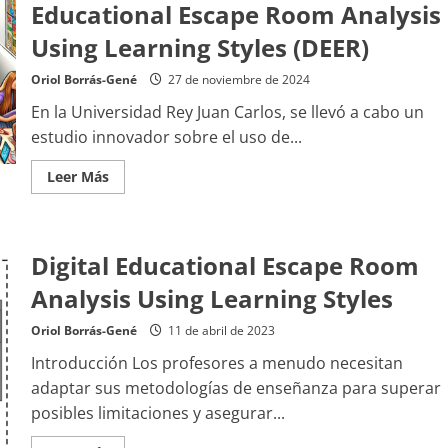
Educational Escape Room Analysis
Using Learning Styles (DEER)
Oriol Borrás-Gené
27 de noviembre de 2024
En la Universidad Rey Juan Carlos, se llevó a cabo un
estudio innovador sobre el uso de...
Leer
Leer Más
más
acerca
de
Análisis
de
Digital Educational Escape Room
Escape
Rooms
Educativos
Analysis Using Learning Styles
Digitales
Usando
Estilos
Oriol Borrás-Gené
11 de abril de 2023
de
Aprendizaje (ERED)
Introducción Los profesores a menudo necesitan
–
Digital
adaptar sus metodologías de enseñanza para superar
Educational
posibles limitaciones y asegurar...
Escape
Room
Analysis