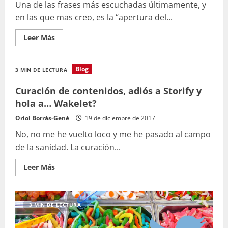
Una de las frases más escuchadas últimamente, y
en las que mas creo, es la “apertura del...
Leer
Leer Más
más
acerca
de
Blog
3 MIN DE LECTURA
Curación de contenidos, adiós a Storify y
hola a… Wakelet?
Oriol Borrás-Gené
19 de diciembre de 2017
No, no me he vuelto loco y me he pasado al campo
de la sanidad. La curación...
Leer
Leer Más
más
acerca
de
Curación
de
3 MIN DE LECTURA
contenidos,
adiós
a