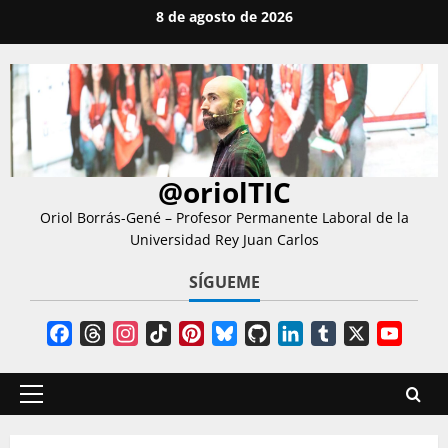
Saltar
8 de agosto de 2026
al
contenido
@oriolTIC
Oriol Borrás-Gené – Profesor Permanente Laboral de la
Universidad Rey Juan Carlos
SÍGUEME
Facebook
Threads
Instagram
TikTok
Pinterest
Bluesky
GitHub
LinkedIn
Tumblr
X
YouT
Chann
Menú
principal