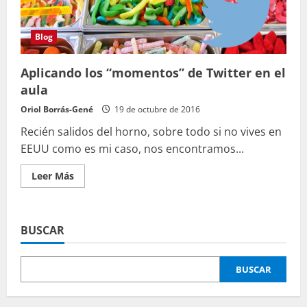
Storify
y
hola
a…
Blog
Wakelet?
Aplicando los “momentos” de Twitter en el
aula
Oriol Borrás-Gené
19 de octubre de 2016
Recién salidos del horno, sobre todo si no vives en
EEUU como es mi caso, nos encontramos...
Leer
Leer Más
más
acerca
de
Aplicando
los “momentos”
BUSCAR
de
Twitter
en
el
BUSCAR
aula