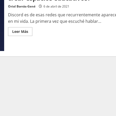
Oriol Borrás-Gené
6 de abril de 2021
Discord es de esas redes que recurrentemente aparec
en mi vida. La primera vez que escuché hablar...
Leer
Leer Más
más
acerca
de
¿Podemos
utilizar
Discord
para
crear
espacios
educativos?