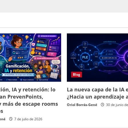
Blog
ión, IA y retención: lo
La nueva capa de la IA e
an PrevenPoints,
¿Hacia un aprendizaje 
y más de escape rooms
Oriol Borrás-Gené
30 de junio d
os
Gené
7 de julio de 2026