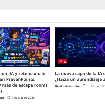
Blog
ión, IA y retención: lo
La nueva capa de la IA e
an PrevenPoints,
¿Hacia un aprendizaje 
y más de escape rooms
Oriol Borrás-Gené
30 de junio d
os
Gené
7 de julio de 2026