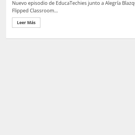
Nuevo episodio de EducaTechies junto a Alegría Blaz
Flipped Classroom...
Leer
Leer Más
más
acerca
de
Flipped
Classroom
(podcast)