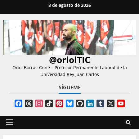
Saltar
8 de agosto de 2026
al
contenido
@oriolTIC
Oriol Borrás-Gené – Profesor Permanente Laboral de la
Universidad Rey Juan Carlos
SÍGUEME
Facebook
Threads
Instagram
TikTok
Pinterest
Bluesky
GitHub
LinkedIn
Tumblr
X
YouT
Chann
Menú
principal