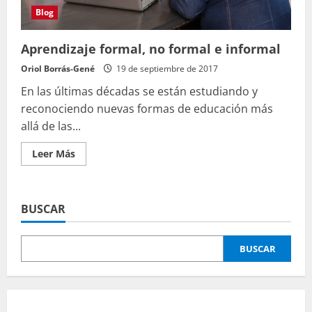
Blog
Aprendizaje formal, no formal e informal
Oriol Borrás-Gené
19 de septiembre de 2017
En las últimas décadas se están estudiando y
reconociendo nuevas formas de educación más
allá de las...
Leer
Leer Más
más
acerca
de
Aprendizaje
formal,
BUSCAR
no
formal
e
informal
BUSCAR