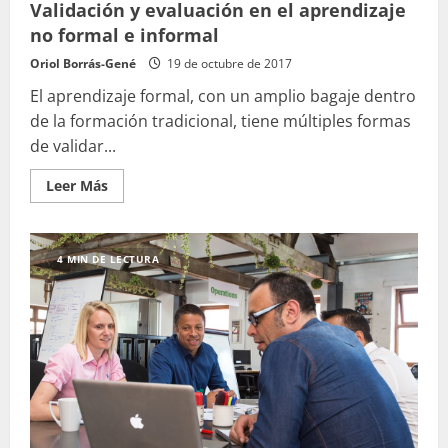
Validación y evaluación en el aprendizaje
no formal e informal
Oriol Borrás-Gené
19 de octubre de 2017
El aprendizaje formal, con un amplio bagaje dentro
de la formación tradicional, tiene múltiples formas
de validar...
Leer
Leer Más
más
acerca
de
Validación
y
4 MIN DE LECTURA
evaluación
en
el
aprendizaje
no
formal
e
informal