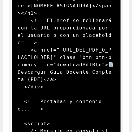
re">[NOMBRE ASIGNATURA]</span
></h1>

    <!-- El href se rellenará 
con la URL proporcionada por 
el usuario o con un placehold
er -->

    <a href="[URL_DEL_PDF_O_P
LACEHOLDER]" class="btn btn-p
rimary" id="downloadPdfBtn">
Descargar Guía Docente Comple
ta (PDF)</a>

  </div>

  <!-- Pestañas y contenid
o... -->

  <script>

    // Mensaje en consola si 