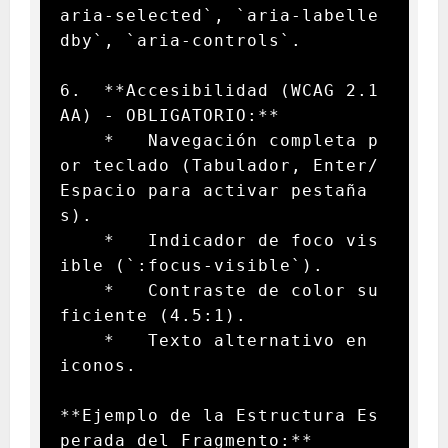
aria-selected`, `aria-labelle
dby`, `aria-controls`.

6.  **Accesibilidad (WCAG 2.1 
AA) - OBLIGATORIO:**

    *   Navegación completa p
or teclado (Tabulador, Enter/
Espacio para activar pestaña
s).

    *   Indicador de foco vis
ible (`:focus-visible`).

    *   Contraste de color su
ficiente (4.5:1).

    *   Texto alternativo en 
iconos.

**Ejemplo de la Estructura Es
perada del Fragmento:**
