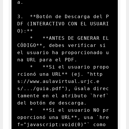
a.

3.  **Botón de Descarga del P
DF (INTERACTIVO CON EL USUARI
O):**

    *   **ANTES DE GENERAR EL 
CÓDIGO**, debes verificar si 
el usuario ha proporcionado u
na URL para el PDF.

    *   **Si el usuario propo
rcionó una URL** (ej. "http
s://www.aulavirtual.urjc.e
s/.../guia.pdf"), úsala direc
tamente en el atributo `href` 
del botón de descarga.

    *   **Si el usuario NO pr
oporcionó una URL**, usa `hre
f="javascript:void(0)"` como 