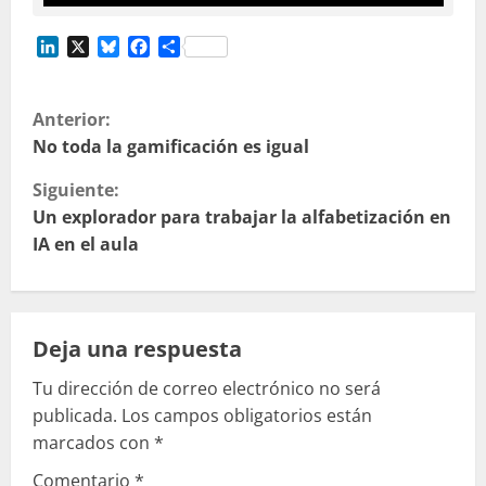
LinkedIn
X
Bluesky
Facebook
Compartir
S
Anterior:
i
No toda la gamificación es igual
Siguiente:
g
Un explorador para trabajar la alfabetización en
u
IA en el aula
e
l
Deja una respuesta
e
Tu dirección de correo electrónico no será
publicada.
Los campos obligatorios están
y
marcados con
*
e
Comentario
*