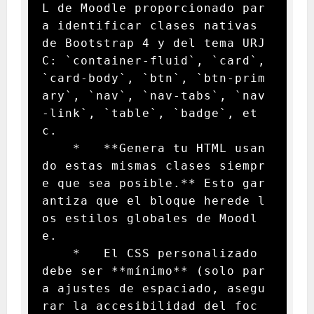
L de Moodle proporcionado par
a identificar clases nativas 
de Bootstrap 4 y del tema URJ
C: `container-fluid`, `card`, 
`card-body`, `btn`, `btn-prim
ary`, `nav`, `nav-tabs`, `nav
-link`, `table`, `badge`, et
c.

    *   **Genera tu HTML usan
do estas mismas clases siempr
e que sea posible.** Esto gar
antiza que el bloque herede l
os estilos globales de Moodl
e.

    *   El CSS personalizado 
debe ser **mínimo** (solo par
a ajustes de espaciado, asegu
rar la accesibilidad del foc