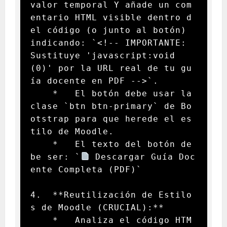
valor temporal Y añade un com
entario HTML visible dentro d
el código (o junto al botón) 
indicando: `<!-- IMPORTANTE: 
Sustituye 'javascript:void
(0)' por la URL real de tu gu
ía docente en PDF -->`.

    *   El botón debe usar la 
clase `btn btn-primary` de Bo
otstrap para que herede el es
tilo de Moodle.

    *   El texto del botón de
be ser: `
 Descargar Guía Doc
ente Completa (PDF)`

4.  **Reutilización de Estilo
s de Moodle (CRUCIAL):**

    *   Analiza el código HTM