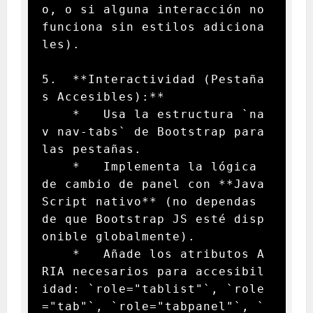
o, o si alguna interacción no 
funciona sin estilos adiciona
les).

5.  **Interactividad (Pestaña
s Accesibles):**

    *   Usa la estructura `na
v nav-tabs` de Bootstrap para 
las pestañas.

    *   Implementa la lógica 
de cambio de panel con **Java
Script nativo** (no dependas 
de que Bootstrap JS esté disp
onible globalmente).

    *   Añade los atributos A
RIA necesarios para accesibil
idad: `role="tablist"`, `role
="tab"`, `role="tabpanel"`, `