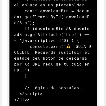
el enlace es un placeholder

    const downloadBtn = docum
ent.getElementById('downloadP
dfBtn');

    if (downloadBtn && downlo
adBtn.getAttribute('href') ==
= 'javascript:void(0)') {

      console.warn('
 [GUÍA D
OCENTE] Recuerda sustituir el 
enlace del botón de descarga 
por la URL real de tu guía en 
PDF.');

    }

    // Lógica de pestañas...

  </script>

</div>