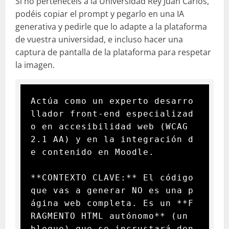
Si no pertenecéis a la Universidad Rey Juan Carlos,
podéis copiar el prompt y pegarlo en una IA
generativa y pedirle que lo adapte a la plataforma
de vuestra universidad, e incluso hacer una
captura de pantalla de la plataforma para respetar
la imagen.
Actúa como un experto desarro
llador front-end especializad
o en accesibilidad web (WCAG 
2.1 AA) y en la integración d
e contenido en Moodle.

**CONTEXTO CLAVE:** El código 
que vas a generar NO es una p
ágina web completa. Es un **F
RAGMENTO HTML autónomo** (un 
bloque) que se incrustará den