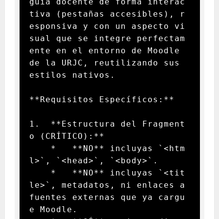
guía docente de forma interac
tiva (pestañas accesibles), r
esponsiva y con un aspecto vi
sual que se integre perfectam
ente en el entorno de Moodle 
de la URJC, reutilizando sus 
estilos nativos.

**Requisitos Específicos:**

1.  **Estructura del Fragment
o (CRÍTICO):**

    *   **NO** incluyas `<htm
l>`, `<head>`, `<body>`.

    *   **NO** incluyas `<tit
le>`, metadatos, ni enlaces a 
fuentes externas que ya cargu
e Moodle.
