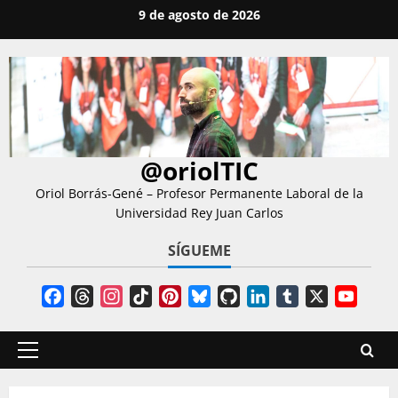
Saltar
9 de agosto de 2026
al
contenido
@oriolTIC
Oriol Borrás-Gené – Profesor Permanente Laboral de la
Universidad Rey Juan Carlos
SÍGUEME
Facebook
Threads
Instagram
TikTok
Pinterest
Bluesky
GitHub
LinkedIn
Tumblr
X
YouT
Chann
Menú
principal