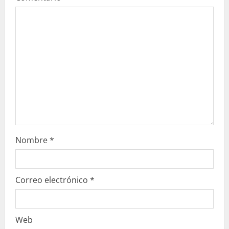
n
d
o
Nombre
*
Correo electrónico
*
Web