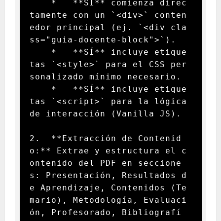
    *   **SÍ** comienza direc
tamente con un `<div>` conten
edor principal (ej. `<div cla
ss="guia-docente-block">`).

    *   **SÍ** incluye etique
tas `<style>` para el CSS per
sonalizado mínimo necesario.

    *   **SÍ** incluye etique
tas `<script>` para la lógica 
de interacción (Vanilla JS).

2.  **Extracción de Contenid
o:** Extrae y estructura el c
ontenido del PDF en seccione
s: Presentación, Resultados d
e Aprendizaje, Contenidos (Te
mario), Metodología, Evaluaci
ón, Profesorado, Bibliografí