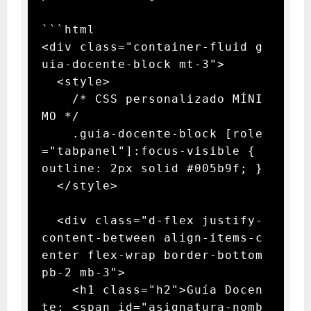
```html

<div class="container-fluid g
uia-docente-block mt-3">

  <style>

    /* CSS personalizado MÍNI
MO */

    .guia-docente-block [role
="tabpanel"]:focus-visible { 
outline: 2px solid #005b9f; }

  </style>

  <div class="d-flex justify-
content-between align-items-c
enter flex-wrap border-bottom 
pb-2 mb-3">

    <h1 class="h2">Guía Docen
te: <span id="asignatura-nomb