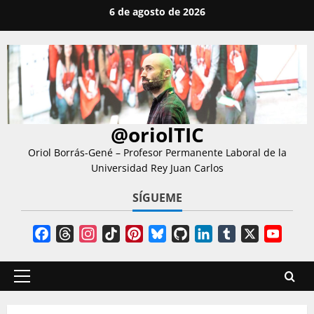
Saltar
6 de agosto de 2026
al
contenido
@oriolTIC
Oriol Borrás-Gené – Profesor Permanente Laboral de la
Universidad Rey Juan Carlos
SÍGUEME
Facebook
Threads
Instagram
TikTok
Pinterest
Bluesky
GitHub
LinkedIn
Tumblr
X
YouT
Chann
Menú
principal