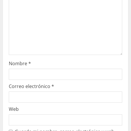
d
o
Nombre
*
Correo electrónico
*
Web