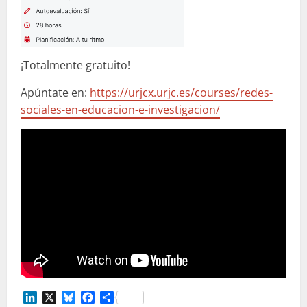
¡Totalmente gratuito!
Apúntate en:
https://urjcx.urjc.es/courses/redes-
sociales-en-educacion-e-investigacion/
LinkedIn
X
Bluesky
Facebook
Compartir