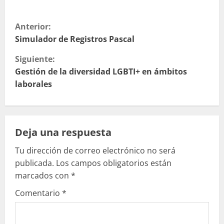
S
Anterior:
i
Simulador de Registros Pascal
Siguiente:
g
Gestión de la diversidad LGBTI+ en ámbitos
u
laborales
e
l
Deja una respuesta
e
Tu dirección de correo electrónico no será
publicada.
Los campos obligatorios están
y
marcados con
*
e
Comentario
*
n