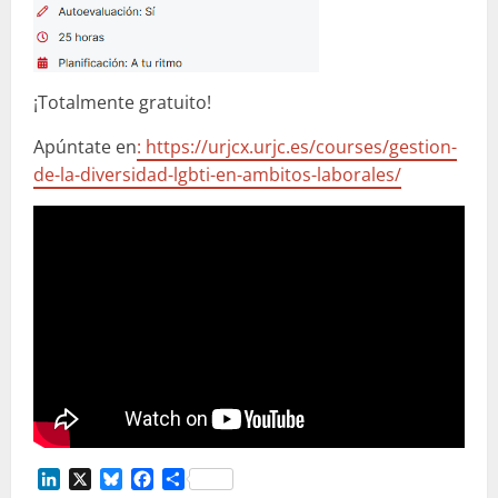
¡Totalmente gratuito!
Apúntate en
:
https://urjcx.urjc.es/courses/gestion-
de-la-diversidad-lgbti-en-ambitos-laborales/
LinkedIn
X
Bluesky
Facebook
Compartir