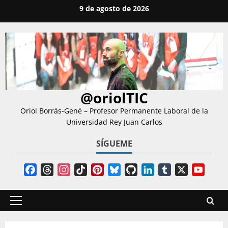
Saltar
9 de agosto de 2026
al
contenido
@oriolTIC
Oriol Borrás-Gené – Profesor Permanente Laboral de la
Universidad Rey Juan Carlos
SÍGUEME
Facebook
Threads
Instagram
TikTok
Pinterest
Bluesky
GitHub
LinkedIn
Tumblr
X
YouT
Chann
Menú
principal