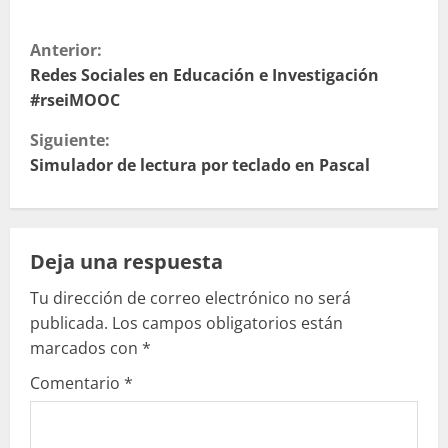
S
Anterior:
i
Redes Sociales en Educación e Investigación
#rseiMOOC
g
Siguiente:
u
Simulador de lectura por teclado en Pascal
e
l
Deja una respuesta
e
Tu dirección de correo electrónico no será
publicada.
Los campos obligatorios están
y
marcados con
*
e
Comentario
*
n