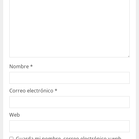
d
o
Nombre
*
Correo electrónico
*
Web
Guarda mi nombre, correo electrónico y web