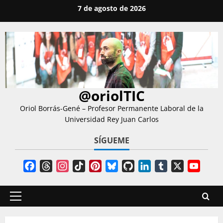
Saltar
7 de agosto de 2026
al
contenido
@oriolTIC
Oriol Borrás-Gené – Profesor Permanente Laboral de la
Universidad Rey Juan Carlos
SÍGUEME
Facebook
Threads
Instagram
TikTok
Pinterest
Bluesky
GitHub
LinkedIn
Tumblr
X
YouT
Chann
Menú
principal