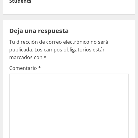
Students
l
e
y
Deja una respuesta
e
Tu dirección de correo electrónico no será
publicada.
Los campos obligatorios están
n
marcados con
*
d
Comentario
*
o