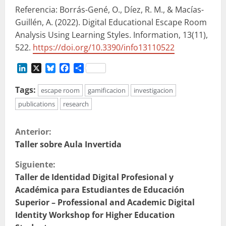
Referencia: Borrás-Gené, O., Díez, R. M., & Macías-
Guillén, A. (2022). Digital Educational Escape Room
Analysis Using Learning Styles. Information, 13(11),
522.
https://doi.org/10.3390/info13110522
LinkedIn
X
Bluesky
Facebook
Compartir
Tags:
escape room
gamificacion
investigacion
publications
research
S
Anterior:
i
Taller sobre Aula Invertida
Siguiente:
g
Taller de Identidad Digital Profesional y
u
Académica para Estudiantes de Educación
Superior – Professional and Academic Digital
e
Identity Workshop for Higher Education