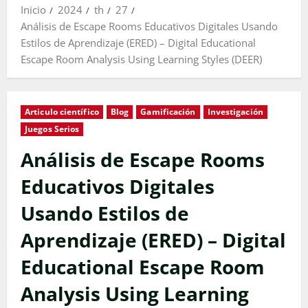
Inicio
2024
th
27
Análisis de Escape Rooms Educativos Digitales Usando
Estilos de Aprendizaje (ERED) – Digital Educational
Escape Room Analysis Using Learning Styles (DEER)
Articulo científico
Blog
Gamificación
Investigación
Juegos Serios
Análisis de Escape Rooms
Educativos Digitales
Usando Estilos de
Aprendizaje (ERED) – Digital
Educational Escape Room
Analysis Using Learning