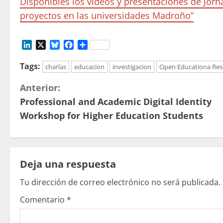
Disponibles los vídeos y presentaciones de Jorn
proyectos en las universidades Madroño”
LinkedIn
X
Bluesky
Facebook
Compartir
Tags:
charlas
educacion
investigacion
Open Educationa Res
S
Anterior:
Professional and Academic Digital Identity
i
Workshop for Higher Education Students
g
u
Deja una respuesta
e
Tu dirección de correo electrónico no será publicada.
l
Comentario
*
e