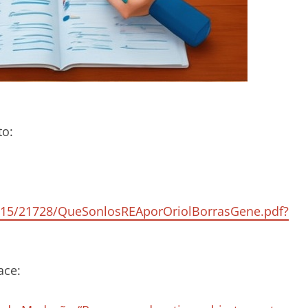
to:
/10115/21728/QueSonlosREAporOriolBorrasGene.pdf?
ace: