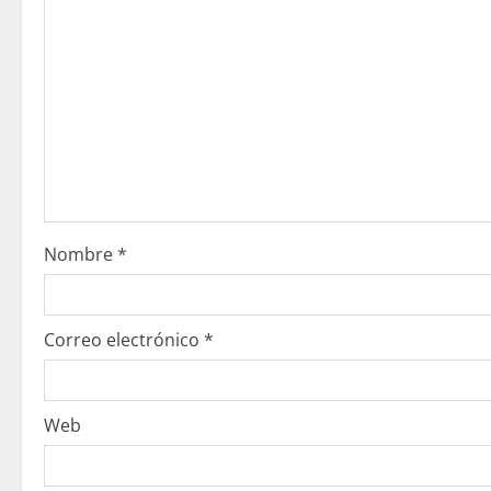
y
e
n
d
o
Nombre
*
Correo electrónico
*
Web