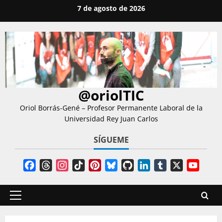
Saltar
7 de agosto de 2026
al
contenido
@oriolTIC
Oriol Borrás-Gené – Profesor Permanente Laboral de la
Universidad Rey Juan Carlos
SÍGUEME
Facebook
Threads
Instagram
TikTok
Pinterest
Bluesky
GitHub
LinkedIn
Tumblr
X
YouT
Chann
Menú
principal