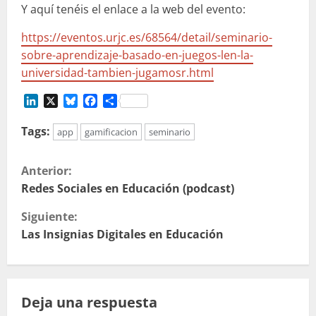
Y aquí tenéis el enlace a la web del evento:
https://eventos.urjc.es/68564/detail/seminario-
sobre-aprendizaje-basado-en-juegos-len-la-
universidad-tambien-jugamosr.html
LinkedIn
X
Bluesky
Facebook
Compartir
Tags:
app
gamificacion
seminario
S
Anterior:
i
Redes Sociales en Educación (podcast)
Siguiente:
g
Las Insignias Digitales en Educación
u
e
Deja una respuesta
l