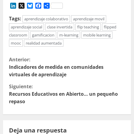
LinkedIn
X
Bluesky
Facebook
Compartir
Tags:
aprendizaje colaborativo
aprendizaje movil
aprendizaje social
clase invertida
flip teaching
flipped
classroom
gamificacion
m-learning
mobile learning
mooc
realidad aumentada
S
Anterior:
i
Indicadores de medida en comunidades
virtuales de aprendizaje
g
Siguiente:
u
Recursos Educativos en Abierto… un pequeño
repaso
e
l
Deja una respuesta
e