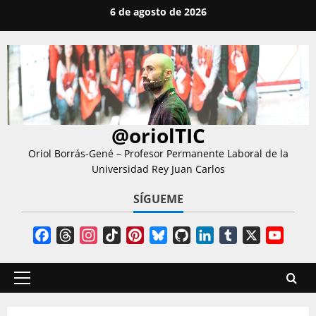
Saltar
6 de agosto de 2026
al
contenido
@oriolTIC
Oriol Borrás-Gené – Profesor Permanente Laboral de la
Universidad Rey Juan Carlos
SÍGUEME
Facebook
Threads
Instagram
TikTok
Pinterest
Bluesky
GitHub
LinkedIn
Tumblr
X
YouT
Chann
Menú
principal