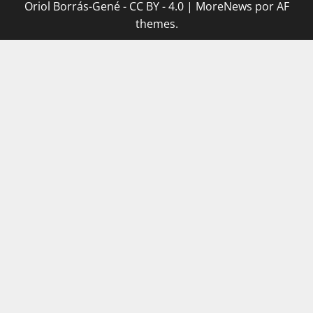
Oriol Borrás-Gené - CC BY - 4.0
|
MoreNews
por AF
themes.