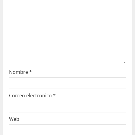
d
o
Nombre
*
Correo electrónico
*
Web