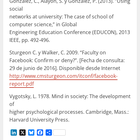
González, C., Alayón, S. y Gonzalez, P. (2013). “Using
social
networks at university: The case of school of
computer science,” in Global
Engineering Education Conference (EDUCON), 2013
IEEE, pp. 492-496.
Sturgeon C. y Walker, C. 2009. “Faculty on
Facebook: Confirm or deny?”. [Fecha de consulta:
29 de junio de 2016]. Disponible desde Internet
http://www.cmsturgeon.com/itconf/facebook-
report.pdf
Vygotsky, L. 1978. Mind in society: The development
of
higher psychological processes. Cambridge, Mass.:
Harvard University Press.
LinkedIn
X
Bluesky
Facebook
Compartir