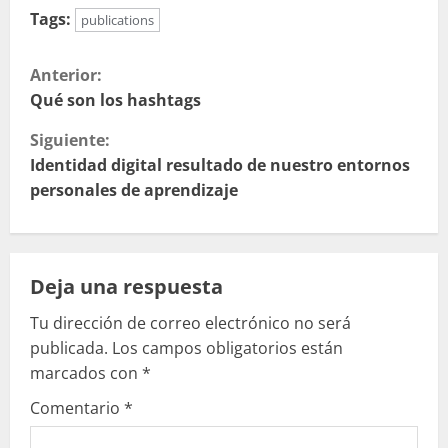
Tags:
publications
S
Anterior:
i
Qué son los hashtags
Siguiente:
g
Identidad digital resultado de nuestro entornos
u
personales de aprendizaje
e
l
Deja una respuesta
e
Tu dirección de correo electrónico no será
publicada.
Los campos obligatorios están
y
marcados con
*
e
Comentario
*
n