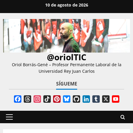
Saltar
10 de agosto de 2026
al
contenido
@oriolTIC
Oriol Borrás-Gené – Profesor Permanente Laboral de la
Universidad Rey Juan Carlos
SÍGUEME
Facebook
Threads
Instagram
TikTok
Pinterest
Bluesky
GitHub
LinkedIn
Tumblr
X
YouT
Chann
Menú
principal