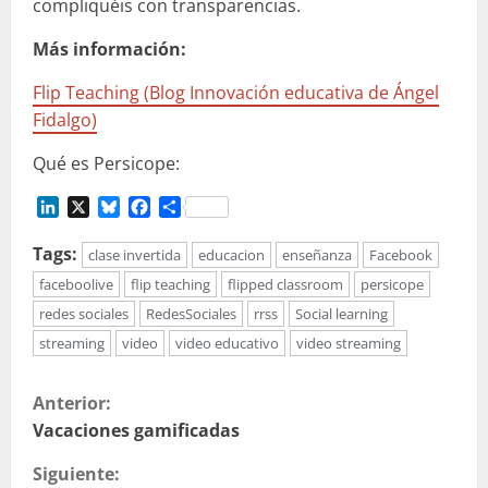
compliquéis con transparencias.
Más información:
Flip Teaching (Blog Innovación educativa de Ángel
Fidalgo)
Qué es Persicope:
LinkedIn
X
Bluesky
Facebook
Compartir
Tags:
clase invertida
educacion
enseñanza
Facebook
faceboolive
flip teaching
flipped classroom
persicope
redes sociales
RedesSociales
rrss
Social learning
streaming
video
video educativo
video streaming
S
Anterior:
i
Vacaciones gamificadas
Siguiente:
g