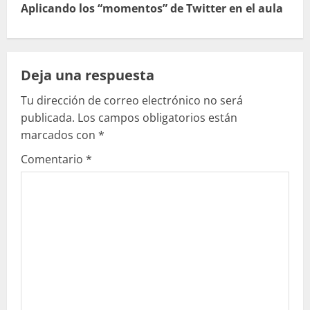
Aplicando los “momentos” de Twitter en el aula
u
e
Deja una respuesta
l
Tu dirección de correo electrónico no será
e
publicada.
Los campos obligatorios están
marcados con
*
y
Comentario
*
e
n
d
o