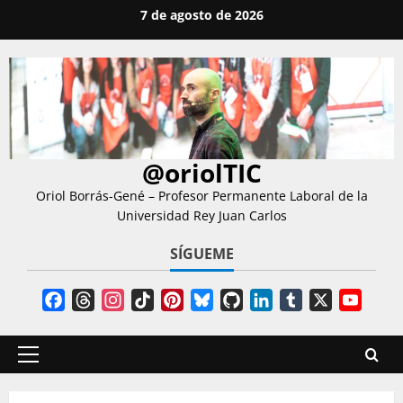
Saltar
7 de agosto de 2026
al
contenido
@oriolTIC
Oriol Borrás-Gené – Profesor Permanente Laboral de la
Universidad Rey Juan Carlos
SÍGUEME
Facebook
Threads
Instagram
TikTok
Pinterest
Bluesky
GitHub
LinkedIn
Tumblr
X
YouT
Chann
Menú
principal